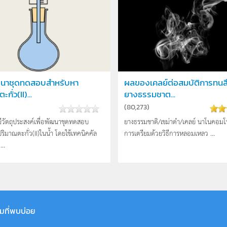
นาชุดทดสอบสำหรับหา
ผลของเคลย์ต่อสมบัติการทน
กั่ว(II)...
ยางธรรมชาต...
(
80,273
)
้มีวัตถุประสงค์เพื่อพัฒนาชุดทดสอบ
ยางธรรมชาติ/เขม่าดำ/เคลย์ นาโนคอมโพ
ริมาณตะกั่ว(II)ในน้ำ โดยใช้เทคนิคคัล
การเตรียมด้วยวิธีการหลอมเหลว ...
...
มที่พบบ่อย