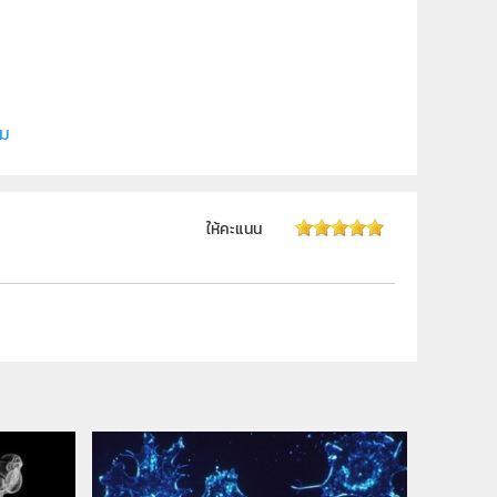
ยี
ะสิทธิ์ , นาย รัฐพล อาภาธร
ิม
ให้คะแนน