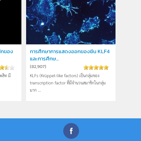
สึกของ
การศึกษาการแสดงออกของยีน KLF4
และการศึกษ...
(
82,907
)
สิท มี
KLFs (Krüppel-like factors) เป็นกลุ่มของ
transcription factor ที่มีจำนวนสมาชิกในกลุ่ม
มาก ...