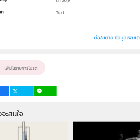
ตา,จับ,สี
ภท
Text
ธิ์
สถาบันส่งเสริมการสอนวิทยาศาสตร์และเทคโนโล
่ง หรือ เจ้าของผลงาน
นาย ทัศน์จิต หวังไพบูรย์กิจ , นาย วรท อนุศักดิ์ปร
ย่อ/ขยาย ข้อมูลเพิ่มเต
เป้าหมาย
ครู, นักเรียน, บุคคลทั่วไป
เพิ่มในรายการโปรด
จจะสนใจ