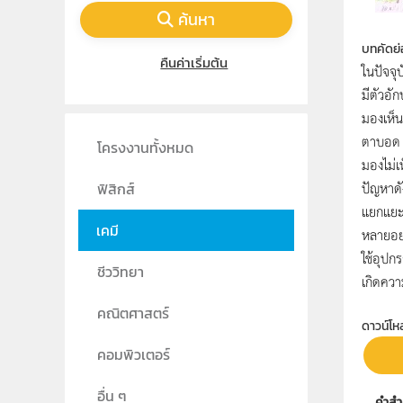
ค้นหา
บทคัดย่
คืนค่าเริ่มต้น
ในปัจจุ
มีตัวอั
มองเห็น
ตาบอด ก
โครงงานทั้งหมด
มองไม่เ
ปัญหาดั
ฟิสิกส์
แยกแยะส
เคมี
หลายอย่
ใช้อุปก
ชีววิทยา
เกิดความ
คณิตศาสตร์
ดาวน์โห
คอมพิวเตอร์
อื่น ๆ
คำสำ