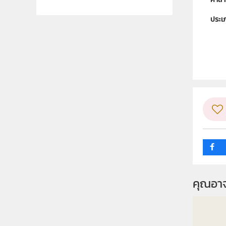
ประเ
ลิขสิท
ผู้แต
กลุ่ม
คุณอา