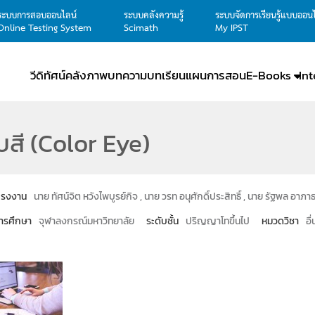
ระบบการสอบออนไลน์
ระบบคลังความรู้
ระบบจัดการเรียนรู้แบบออน
Online Testing System
Scimath
My IPST
วีดิทัศน์
คลังภาพ
บทความ
บทเรียน
แผนการสอน
E-Books
In
บสี (Color Eye)
โครงงาน
นาย ทัศน์จิต หวังไพบูรย์กิจ , นาย วรท อนุศักดิ์ประสิทธิ์ , นาย รัฐพล อาภา
ารศึกษา
จุฬาลงกรณ์มหาวิทยาลัย
ระดับชั้น
ปริญญาโทขึ้นไป
หมวดวิชา
อื