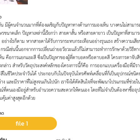
อ
บัน มีผู้คนจำนวนมากที่ต้องเผชิญกับปัญหาทางด้านการมองเห็น บางคนไม่สามารถมอ
กษรขนาดเล็ก ปัญหาเหล่านี้เรียกว่า สายตาสั้น หรือสายตายาว เป็นปัญหาที่สามา
 อย่างไรก็ตาม หากสายตาได้รับการกระทบกระเทือนอย่างรุนแรง สร้างความเสียหา
รณีเช่นนี้นอกจากการเปลี่ยนถ่ายอวัยวะแล้วก็ไม่สามารถทำการรักษาด้วยวิธีทางก
ห็น คือการแยกแยะสี ซึ่งเป็นปัญหาของผู้ที่ตาบอดหรือตาบอดสี โครงการตาจับสีข
งกล่าว สำหรับวัตถุประสงค์หลักของโครงการนี้ก็คือ การออกแบบเครื่องมือที่มีรา
ีในชีวิตประจำวันได้ ประกอบกับในปัจจุบันโทรศัพท์เคลื่อนที่ก็เป็นอุปกรณ์ชนิ
าง และมีราคาที่ไม่สูงจนเกินไปนัก เราจึงได้ตัดสินใจที่จะพัฒนาโปรแกรมที่ช่วยใน
รณ์ที่ตนเองมีอยู่สำหรับอำนวยความสะดวกให้ตนเอง โดยที่ไม่จำเป็นต้องหาซื้ออุปกร
คุ้มค่าสูงสุดอีกด้วย
ลด
file 1
คัญ