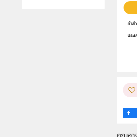
คำสำ
ประเ
ลิขสิท
ผู้แต
กลุ่ม
คุณอา