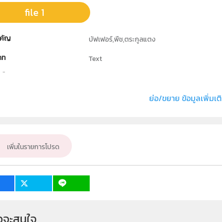
file 1
คัญ
บัฟเฟอร์,พืช,ตระกูลแตง
ภท
Text
ธิ์
สถาบันส่งเสริมการสอนวิทยาศาสตร์และเทคโนโล
่ง หรือ เจ้าของผลงาน
น.ส. ศิริลตา ยศแผ่น
ย่อ/ขยาย ข้อมูลเพิ่มเต
เป้าหมาย
ครู, นักเรียน, บุคคลทั่วไป
เพิ่มในรายการโปรด
จจะสนใจ