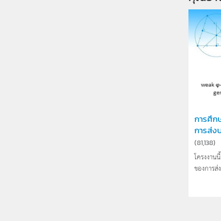
การศึก
การส่งบ
(
81,138
)
โครงงานนี
ของการส่ง