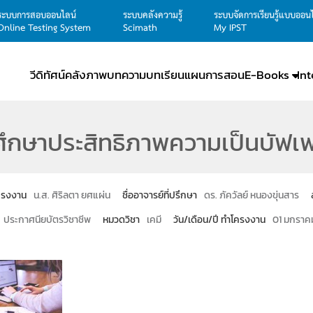
ระบบการสอบออนไลน์
ระบบคลังความรู้
ระบบจัดการเรียนรู้แบบออน
Online Testing System
Scimath
My IPST
วีดิทัศน์
คลังภาพ
บทความ
บทเรียน
แผนการสอน
E-Books
In
ึกษาประสิทธิภาพความเป็นบัฟเ
โครงงาน
น.ส. ศิริลตา ยศแผ่น
ชื่ออาจารย์ที่ปรึกษา
ดร. ภัควัลย์ หนองขุ่นสาร
ประกาศนียบัตรวิชาชีพ
หมวดวิชา
เคมี
วัน/เดือน/ปี ทำโครงงาน
01 มกราค