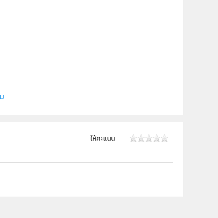
ยี
ิม
ให้คะแนน