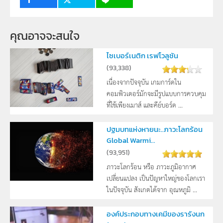
คุณอาจจะสนใจ
ไซเบอร์เนติก เรฟโวลูชัน
(
93,338
)
เนื่องจากปัจจุบัน เกมการ์ดใน
คอมพิวเตอร์มักจะมีรูปแบบการควบคุม
ที่ใช้เพียงเมาส์ และคีย์บอร์ด ...
ปฐมบทแห่งหายนะ..ภาวะโลกร้อน
Global Warmi...
(
93,951
)
ภาวะโลกร้อน หรือ ภาวะภูมิอากาศ
เปลี่ยนแปลง เป็นปัญหาใหญ่ของโลกเรา
ในปัจจุบัน สังเกตได้จาก อุณหภูมิ ...
องค์ประกอบทางเคมีของรารังนก