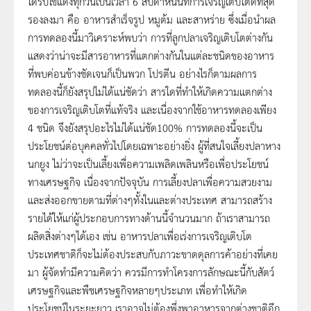
ได้รับไข่แดงทุกวันเป็นเวลา 6 สัปดาห์นั้นทีการเจริญเติบโตดีที่สุด
รองลงมา คือ อาหารสำเร็จรูป หมูต้ม และสาหร่าย ซึ่งเมื่อนำผล
การทดลองนี้มาวิเคราะห์พบว่า การที่ลูกปลาเจริญเติบโตต่างกัน
แสดงว่าน่าจะมีสารอาหารที่แตกต่างกันในแต่ละชนิดของอาหาร
ที่พบค่อนข้างชัดเจนก็เป็นพวก โปรตีน อย่างไรก็ตามผลการ
ทดลองนี้ก็ยังสรุปไม่ได้แน่ชัดว่า สารใดที่ทำให้เกิดความแตกต่าง
ของการเจริญเติบโตที่แท้จริง และเนื่องจากใช้อาหารทดลองเพียง
4 ชนิด จึงยังสรุปอะไรไม่ได้แน่ชัด100% การทดลองนี้จะเป็น
ประโยชน์ต่อบุคคลทั่วไปโดยเฉพาะอย่างยิ่ง ผู้ที่สนใจเลี้ยงปลาหาง
นกยูง ไม่ว่าจะเป็นเลี้ยงเพื่อความเพลิดเพลินหรือเพื่อประโยชน์
ทางเศรษฐกิจ เนื่องจากปัจจุบัน การเลี้ยงปลาเพื่อความสวยงาม
และส่งออกขายตามที่ต่างๆทั้งในและต่างประเทศ สามารถสร้าง
รายได้ให้แก่ผู้ประกอบการทางด้านนี้จำนวนมาก ถ้าเราสามารถ
ผลิตสิ่งต่างๆได้เอง เช่น อาหารปลาเพื่อเร่งการเจริญเติบโต
ประเทศชาติก็จะไม่ต้องประสบกับภาวะขาดดุลการค้าอย่างที่เคย
มา ผู้จัดทำมีความคิดว่า ควรมีการทำโครงการลักษณะนี้กับสัตว์
เศรษฐกิจและพืชเศรษฐกิจหลายๆประเภท เพื่อทำให้เกิด
ประโยชน์ในระยะยาว เราอาจไม่ต้องพึ่งพาอาหารจากต่างชาติอีก