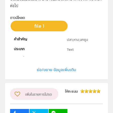
ต่อไป
ดาวน์โหลด
file 1
คำสำคัญ
ปลา,หาง,นกยูง
ประเภท
Text
ลิขสิทธิ์
สถาบันส่งเสริมการสอนวิทยาศาสตร์และเทคโนโลยี
ย่อ/ขยาย ข้อมูลเพิ่มเติม
ผู้แต่ง หรือ เจ้าของผลงาน
น.ส. นิษณา กาญจนเมฆ
กลุ่มเป้าหมาย
ให้คะแนน
เพิ่มในรายการโปรด
ครู, นักเรียน, บุคคลทั่วไป