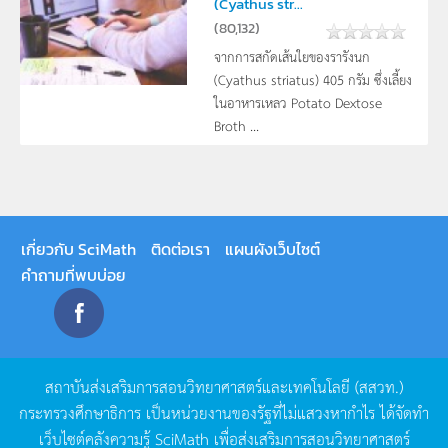
(Cyathus str...
(
80,132
)
จากการสกัดเส้นใยของรารังนก
(Cyathus striatus) 405 กรัม ซึ่งเลี้ยง
ในอาหารเหลว Potato Dextose
Broth ...
เกี่ยวกับ SciMath
ติดต่อเรา
แผนผังเว็บไซต์
คำถามที่พบบ่อย
สถาบันส่งเสริมการสอนวิทยาศาสตร์และเทคโนโลยี
(
สสวท
.)
กระทรวงศึกษาธิการ
เป็นหน่วยงานของรัฐที่ไม่แสวงหากำไร
ได้จัดทำ
เว็บไซต์คลังความรู้
SciMath
เพื่อส่งเสริมการสอนวิทยาศาสตร์