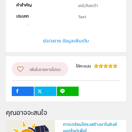
คำสำคัญ
เคมี,ต้นเกว้า
ประเภท
Text
ลิขสิทธิ์
สถาบันส่งเสริมการสอนวิทยาศาสตร์และเทคโนโลยี
ย่อ/ขยาย ข้อมูลเพิ่มเติม
ผู้แต่ง หรือ เจ้าของผลงาน
น.ส. เกตน์นิภา สินสุพรรณ์
กลุ่มเป้าหมาย
ให้คะแนน
เพิ่มในรายการโปรด
ครู, นักเรียน, บุคคลทั่วไป
คุณอาจจะสนใจ
การเตรียมโครงสร้างนาโนซิงค์
ออกไซด์เพื่อใ...