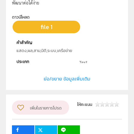
พัฒนาต่อได้ง่าย
ดาวน์โหลด
file 1
คำสำคัญ
แสดง,ผล,สาม,มิติ,ระบบ,เครือข่าย
ประเภท
Text
ลิขสิทธิ์
ย่อ/ขยาย ข้อมูลเพิ่มเติม
สถาบันส่งเสริมการสอนวิทยาศาสตร์และเทคโนโลยี
ผู้แต่ง หรือ เจ้าของผลงาน
นายศุภศักดิ์ กุลวงศ์อนันชัย
ให้คะแนน
เพิ่มในรายการโปรด
กลุ่มเป้าหมาย
ครู, นักเรียน, บุคคลทั่วไป