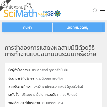
Skip to main content
ค้นหา
เลือกหมวดหมู่
การจำลองการแสดงผลสามมิติด้วยวิธี
การทำงานแบบขนาบบนระบบเครือข่าย
ชื่อผู้ทำโครงงาน
นายศุภศักดิ์ กุลวงศ์อนันชัย
ชื่ออาจารย์ที่ปรึกษา
ดร. ดิษเฏศ ทองศิมา
สถาบันการศึกษา
มหาวิทยาลัยธรรมศาสตร์ (ศูนย์รังสิต)
ระดับชั้น
ปริญญาโทขึ้นไป
หมวดวิชา
คอมพิวเตอร์
วัน/เดือน/ปี ทำโครงงาน
01 มกราคม 2541