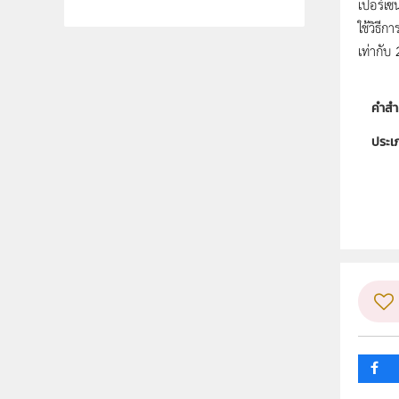
เปอร์เซ
ใช้วิธี
เท่ากับ 
คำสำ
ประเ
ลิขสิท
ผู้แต
ระดับช
กลุ่ม