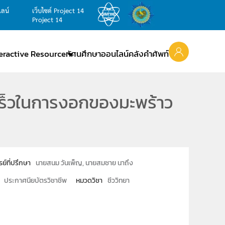
ไลน์
เว็บไซต์ Project 14
Project 14
teractive Resource
ทัศนศึกษาออนไลน์
คลังคำศัพท์
เร็วในการงอกของมะพร้าว
รย์ที่ปรึกษา
นายสนม วันเพ็ญ, นายสมชาย นาถึง
ประกาศนียบัตรวิชาชีพ
หมวดวิชา
ชีววิทยา