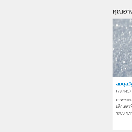
คุณอา
สมดุลว
(
73,445
)
การทดลอง
ผลึกเหลว
ระบบ 4,4’ 