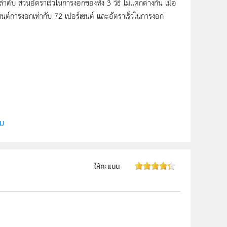
ลำดับ ส่วนอัตราเร็วในการงอกของทั้ง 3 วิธี ไม่แตกต่างกัน เมื่อ
์เซนต์การงอกเท่ากับ 72 เปอร์เซนต์ และอัตราเร็วในการงอก
รจน์ รุ่งเรือง
ิม
ให้คะแนน