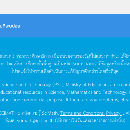
มที่พบบ่อย
(
สสวท
.)
กระทรวงศึกษาธิการ
เป็นหน่วยงานของรัฐที่ไม่แสวงหากำไร
ได้จั
กษา
โดยเน้นการศึกษาขั้นพื้นฐานเป็นหลัก
หากท่านพบว่ามีข้อมูลหรือเนื้อห
โปรดแจ้งให้ทราบเพื่อดำเนินการแก้ปัญหาดังกล่าวโดยเร็วที่สุด
g Science and Technology (IPST), Ministry of Education, a non-pro
ucational resources in Science, Mathematics and Technology. IPST 
 other non-commercial purpose. If there are any problems, plea
CIMATH :: คลังความรู้ SciMath.
Terms and Conditions.
Privacy.
, Al
อีเมล:
scimath@ipst.ac.th
(ให้บริการในวันและเวลาราชการเท่านั้น)