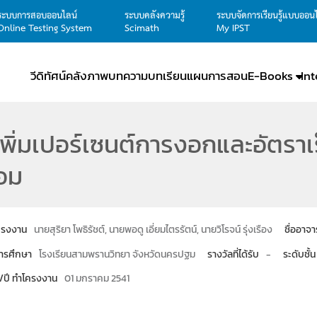
ระบบการสอบออนไลน์
ระบบคลังความรู้
ระบบจัดการเรียนรู้แบบออน
Online Testing System
Scimath
My IPST
วีดิทัศน์
คลังภาพ
บทความ
บทเรียน
แผนการสอน
E-Books
In
พิ่มเปอร์เซนต์การงอกและอัตรา
อม
โครงงาน
นายสุริยา โพธิรัชต์, นายพอดู เอี่ยมไตรรัตน์, นายวิโรจน์ รุ่งเรือง
ชื่ออาจา
ารศึกษา
โรงเรียนสามพรานวิทยา จังหวัดนครปฐม
รางวัลที่ได้รับ
-
ระดับชั้น
น/ปี ทำโครงงาน
01 มกราคม 2541