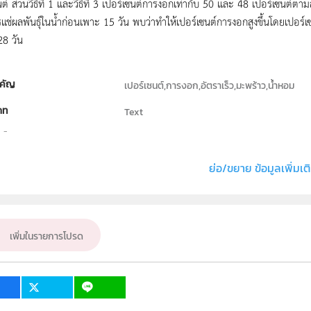
นต์ ส่วนวิธีที่ 1 และวิธีที่ 3 เปอร์เซนต์การงอกเท่ากับ 50 และ 48 เปอร์เซนต์ตาม
การแช่ผลพันธุ์ในน้ำก่อนเพาะ 15 วัน พบว่าทำให้เปอร์เซนต์การงอกสูงขึ้นโดยเปอร
28 วัน
คัญ
เปอร์เซนต์,การงอก,อัตราเร็ว,มะพร้าว,น้ำหอม
ภท
Text
ธิ์
โรงเรียนสามพรานวิทยา จังหวัดนครปฐม
่ง หรือ เจ้าของผลงาน
นายสุริยา โพธิรัชต์, นายพอดู เอี่ยมไตรรัตน์, นายวิโ
ย่อ/ขยาย ข้อมูลเพิ่มเต
ั้น
ม.4, ม.5, ม.6
เป้าหมาย
ครู, นักเรียน
เพิ่มในรายการโปรด