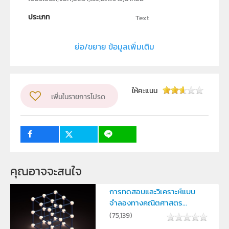
ประเภท
Text
ลิขสิทธิ์
ย่อ/ขยาย ข้อมูลเพิ่มเติม
โรงเรียนสามพรานวิทยา จังหวัดนครปฐม
ผู้แต่ง หรือ เจ้าของผลงาน
นายสุริยา โพธิรัชต์, นายพอดู เอี่ยมไตรรัตน์, นายวิโรจน์
ให้คะแนน
เพิ่มในรายการโปรด
รุ่งเรือง
ระดับชั้น
ม.4, ม.5, ม.6
กลุ่มเป้าหมาย
ครู, นักเรียน
คุณอาจจะสนใจ
การทดสอบและวิเคราะห์แบบ
จำลองทางคณิตศาสตร...
(
75,139
)