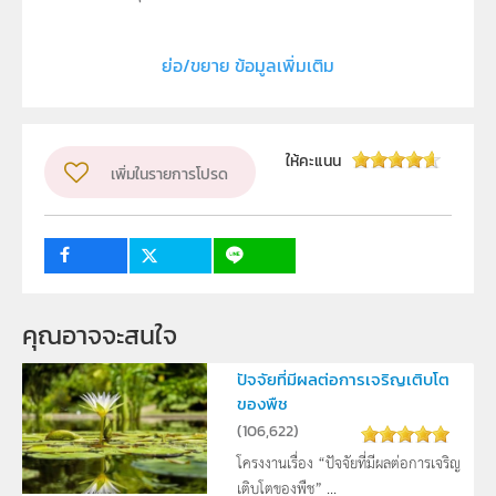
ประเภท
Text
ย่อ/ขยาย ข้อมูลเพิ่มเติม
ลิขสิทธิ์
โรงเรียนตะกั่วป่า เสนานุกูล
ผู้แต่ง หรือ เจ้าของผลงาน
ให้คะแนน
เพิ่มในรายการโปรด
เด็กหญิงนันทรัตน์ บุญช่วย, เด็กหญิงสุธิดาวดี มณีพงศ์,เด็ก
ชายอิศรา จันทร์คล้าย
ระดับชั้น
ม.4, ม.5, ม.6
กลุ่มเป้าหมาย
ครู, นักเรียน
คุณอาจจะสนใจ
ปัจจัยที่มีผลต่อการเจริญเติบโต
ของพืช
(
106,622
)
โครงงานเรื่อง “ปัจจัยที่มีผลต่อการเจริญ
เติบโตของพืช” ...