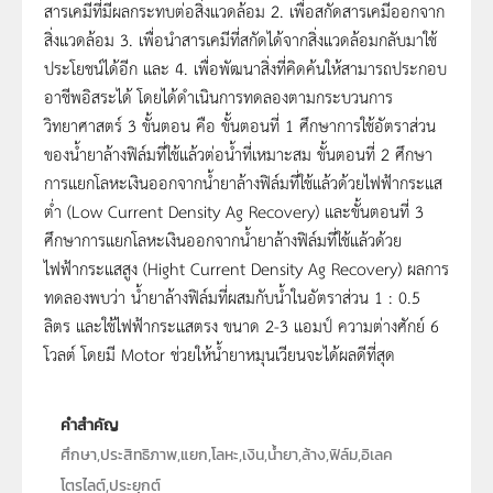
สารเคมีที่มีผลกระทบต่อสิ่งแวดล้อม 2. เพื่อสกัดสารเคมีออกจาก
สิ่งแวดล้อม 3. เพื่อนำสารเคมีที่สกัดได้จากสิ่งแวดล้อมกลับมาใช้
ประโยชน์ได้อีก และ 4. เพื่อพัฒนาสิ่งที่คิดค้นให้สามารถประกอบ
อาชีพอิสระได้ โดยได้ดำเนินการทดลองตามกระบวนการ
วิทยาศาสตร์ 3 ขั้นตอน คือ ขั้นตอนที่ 1 ศึกษาการใช้อัตราส่วน
ของน้ำยาล้างฟิล์มที่ใช้แล้วต่อน้ำที่เหมาะสม ขั้นตอนที่ 2 ศึกษา
การแยกโลหะเงินออกจากน้ำยาล้างฟิล์มที่ใช้แล้วด้วยไฟฟ้ากระแส
ต่ำ (Low Current Density Ag Recovery) และขั้นตอนที่ 3
ศึกษาการแยกโลหะเงินออกจากน้ำยาล้างฟิล์มที่ใช้แล้วด้วย
ไฟฟ้ากระแสสูง (Hight Current Density Ag Recovery) ผลการ
ทดลองพบว่า น้ำยาล้างฟิล์มที่ผสมกับน้ำในอัตราส่วน 1 : 0.5
ลิตร และใช้ไฟฟ้ากระแสตรง ขนาด 2-3 แอมป์ ความต่างศักย์ 6
โวลต์ โดยมี Motor ช่วยให้น้ำยาหมุนเวียนจะได้ผลดีที่สุด
คำสำคัญ
ศึกษา,ประสิทธิภาพ,แยก,โลหะ,เงิน,น้ำยา,ล้าง,ฟิล์ม,อิเลค
โตรไลต์,ประยุกต์