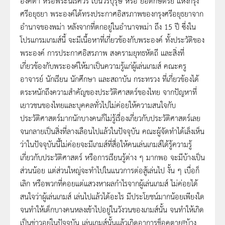
องค์ดำ หรือพระนเรศวร เป็นวีรบุรุษ หรือ ยอดกษัตริย์ แห่งกรุง
ศรีอยุธยา พระองค์ได้ทรงประกาศอิสรภาพของกรุงศรีอยุธยาจาก
อำนาจของพม่า หลังจากที่ตกอยู่ในอำนาจพม่า ถึง 15 ปี ซึ่งใน
โปรแกรมเกมส์นี้ จะมีเนื้อหาที่เกี่ยวข้องกับพระองค์ ทั้งประวัติของ
พระองค์ การประกาศอิสรภาพ สงครามยุทธหัตถี และสิ่งที่
เกี่ยวข้องกับพระองค์ให้มาเป็นความรู้แก่ผู้เล่นเกมส์ คณะครู
อาจารย์ นักเรียน นักศึกษา และสถาบัน กระทรวง ที่เกี่ยวข้องได้
ตระหนักถึงความสำคัญของประวัติศาสตร์ของไทย จากปัญหาที่
เยาวชนของไทยและบุคคลทั่วไปไม่ค่อยให้ความสนใจกับ
ประวัติศาสตร์มากนักบางคนก็ไม่รู้เรื่องเกี่ยวกับประวัติศาสตร์เลย
จนกลายเป็นสิ่งที่ลางเลือนไปแล้วในปัจจุบัน คณะผู้จัดทำได้เล็งเห็น
ว่าในปัจจุบันนี้ไม่ค่อยจะมีเกมส์ที่สื่อให้คนเล่นเกมส์ได้รู้ความรู้
เกี่ยวกับประวัติศาสตร์ หรือการเรียนรู้ต่าง ๆ มากพอ จะมีบ้างเป็น
ส่วนน้อย แต่ส่วนใหญ่จะทำไปในแนวการต่อสู้เล่นไป งั้น ๆ เบื่อก็
เลิก หรือพวกที่คอยแต่แสวงหาผลกำไรจากผู้เล่นเกมส์ ไม่ค่อยได้
สนใจว่าผู้เล่นเกมส์ เล่นไปแล้วได้อะไร มีประโยชน์มากน้อยเพียงใด
จนทำให้เด็กบางคนหลงเข้าไปอยู่ในวังวนของเกมส์นั้น จนทำให้เกิด
เป็นข่าวอยู่ในปัจจุบัน เล่นเกมส์นั้นแล้วเกิดอาการช็อคตาย!!บ้าง