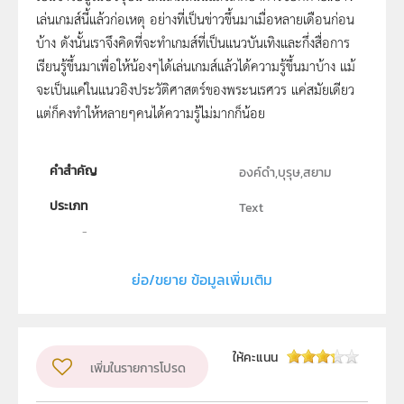
เล่นเกมส์นี้แล้วก่อเหตุ อย่างที่เป็นข่าวขึ้นมาเมื่อหลายเดือนก่อน
บ้าง ดังนั้นเราจึงคิดที่จะทำเกมส์ที่เป็นแนวบันเทิงและกึ่งสื่อการ
เรียนรู้ขึ้นมาเพื่อให้น้องๆได้เล่นเกมส์แล้วได้ความรู้ขึ้นมาบ้าง แม้
จะเป็นแค่ในแนวอิงประวัติศาสตร์ของพระนเรศวร แค่สมัยเดียว
แต่ก็คงทำให้หลายๆคนได้ความรู้ไม่มากก็น้อย
คำสำคัญ
องค์ดำ,บุรุษ,สยาม
ประเภท
Text
ลิขสิทธิ์
โรงเรียนทักษิณาบริหารธุรกิจ
ย่อ/ขยาย ข้อมูลเพิ่มเติม
ผู้แต่ง หรือ เจ้าของผลงาน
นาย ศรัทธา วงศ์ราษฎร์ นาย วันชนะ จิตรถนอม
ระดับชั้น
ม.4, ม.5, ม.6
ให้คะแนน
เพิ่มในรายการโปรด
กลุ่มเป้าหมาย
ครู, นักเรียน