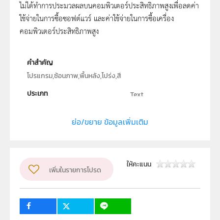
ไม่ได้ทำการประมวลผลบนคอมพิวเตอร์ประสิทธิภาพสูงเพื่อลดค่า
ใช้จ่ายในการซื้อซอฟต์แวร์ และค่าใช้จ่ายในการซื้อเครื่อง
คอมพิวเตอร์ประสิทธิภาพสูง
คำสำคัญ
โปรแกรม,ซ้อนภาพ,พื้นหลัง,โปร่ง,สี
ประเภท
Text
ลิขสิทธิ์
ย่อ/ขยาย ข้อมูลเพิ่มเติม
จุฬาลงกรณ์มหาวิทยาลัย
ผู้แต่ง หรือ เจ้าของผลงาน
นายเอกลักษณ์ ป้องแก้ว
ให้คะแนน
เพิ่มในรายการโปรด
ระดับชั้น
ม.4, ม.5, ม.6
กลุ่มเป้าหมาย
ครู, นักเรียน