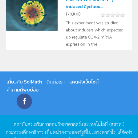
induced Cycloox...
(
78,106
)
This experiment was studied
about inducers which expected
up regulate COX-2 mRNA
expression in the ...
เกี่ยวกับ SciMath
ติดต่อเรา
แผนผังเว็บไซต์
คำถามที่พบบ่อย
สถาบันส่งเสริมการสอนวิทยาศาสตร์และเทคโนโลยี
(
สสวท
.)
กระทรวงศึกษาธิการ
เป็นหน่วยงานของรัฐที่ไม่แสวงหากำไร
ได้จัดทำ