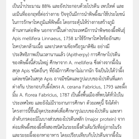
เป็นน้ำประมาณ 88% และยังประกอบด้วยโปรตีน เพปไทด์ และ
เอมีนที่ออกฤทธิ์ต่อร่างกาย ปัจจุบันมีการนำพิษผึ้งมาใช้ประโยชน์
ในการรักษาโรคภูมิแพ้พิษผึ้ง โดยกระตุ้นให้ร่างกายสร้างภูมิ
ต้านทานต่อพิษ นอกจากนี้ในต่างประเทศมีการนำพิษของผึ้งพันธุ์
Apis mellifera Linnaeus, 1758 มาใช้รักษาโรคไขข้ออักเสบ
โรคปวดกล้ามเนื้อ และปวดตามข้อหรือรูมาติซัม อย่างมี
ประสิทธิภาพเป็นเวลานานแล้ว (Apitherpy) การศึกษาโปรตีน
ของพิษผึ้งนี้ส่วนใหญ่ ศึกษาจาก A. mellifera ซึ่งต่างจากผึ้งใน
สกุล Apis ชนิดอื่นๆ ที่ยังมีการศึกษาไม่มากนัก จึงเป็นไปได้ว่าผึ้ง
แต่ละชนิดในสกุล Apis อาจมีชนิดและรูปแบบของโปรตีนที่แตก
ต่างกัน ประกอบกับผึ้งโพรง A. cerana Fabricius, 1793 และผึ้ง
มิ้ม A. florea Fabricius, 1787 เป็นผึ้งพื้นเมืองที่พบได้ทั่วไปใน
ประเทศไทย และยังไม่มีรายงานการศึกษา ด้วยเหตุนี้ จึงได้ทำ
โครงการนี้ขึ้นมีจุดประสงค์เพื่อศึกษารูปแบบของโปรตีน และหา
ลำดับกรดอะมิโนบางส่วนของโปรตีนหลัก (major protein) จาก
ต่อมพิษผึ้งของผึ้งทั้งสองชนิดในระยะผึ้งตัวเต็มวัยที่อยู่ภายในรัง
และระยะผึ้งออกหาอาหาร โดยเปรียบเทียบกับโปรตีนจากผึ้งใน