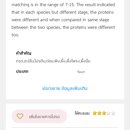
matching is in the range of 7-15. The result indicated
that in each species but different stage, the proteins
were different and when compared in same stage
between the two species, the proteins were different
too.
คำสำคัญ
กรด,อะมิโน,โปรตีน,ต่อม,พิษ,ผึ้ง,ผึ้งโพรง,ผึ้งมิ้ม
ประเภท
Text
ลิขสิทธิ์
ย่อ/ขยาย ข้อมูลเพิ่มเติม
คณะวิทยาศาสตร์ จุฬาลงกรณ์มหาวิทยาลัย
ผู้แต่ง หรือ เจ้าของผลงาน
รัดเกล้า ศิริเวช
ระดับชั้น
ม.4, ม.5, ม.6
ให้คะแนน
เพิ่มในรายการโปรด
กลุ่มเป้าหมาย
ครู, นักเรียน