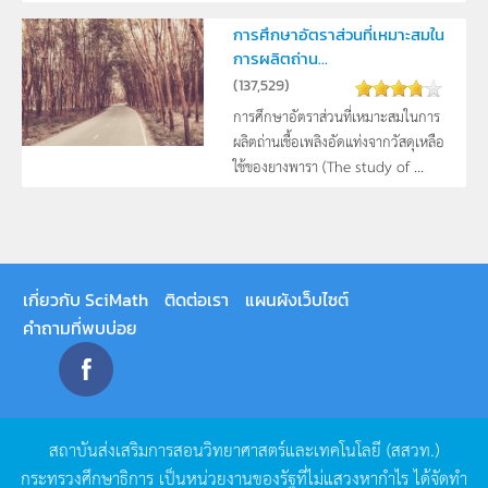
การศึกษาอัตราส่วนที่เหมาะสมใน
การผลิตถ่าน...
(
137,529
)
การศึกษาอัตราส่วนที่เหมาะสมในการ
ผลิตถ่านเชื้อเพลิงอัดแท่งจากวัสดุเหลือ
ใช้ของยางพารา (The study of ...
เกี่ยวกับ SciMath
ติดต่อเรา
แผนผังเว็บไซต์
คำถามที่พบบ่อย
สถาบันส่งเสริมการสอนวิทยาศาสตร์และเทคโนโลยี
(
สสวท
.)
กระทรวงศึกษาธิการ
เป็นหน่วยงานของรัฐที่ไม่แสวงหากำไร
ได้จัดทำ