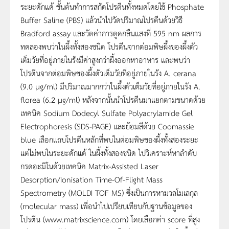
ระยะดักแด้ ขั้นต้นทำการสกัดโปรตีนทั้งหมดโดยใช้ Phosphate
Buffer Saline (PBS) แล้วนำไปวัดปริมาณโปรตีนด้วยวิธี
Bradford assay และวัดค่าการดูดกลืนแสงที่ 595 nm ผลการ
ทดลองพบว่าในผึ้งทั้งสองชนิด โปรตีนจากต่อมพิษผึ้งของผึ้งตัว
เต็มวัยที่อยู่ภายในรังมีค่าสูงกว่าผึ้งออกหาอาหาร และพบว่า
โปรตีนจากต่อมพิษของผึ้งตัวเต็มวัยที่อยู่ภายในรัง A. cerana
(9.0 µg/ml) มีปริมาณมากกว่าในผึ้งตัวเต็มวัยที่อยู่ภายในรัง A.
florea (6.2 µg/ml) หลังจากนั้นนำโปรตีนมาแยกตามขนาดด้วย
เทคนิค Sodium Dodecyl Sulfate Polyacrylamide Gel
Electrophoresis (SDS-PAGE) และย้อมสีด้วย Coomassie
blue เลือกแถบโปรตีนหลักที่พบในต่อมพิษของผึ้งทั้งสองระยะ
แต่ไม่พบในระยะดักแด้ ในผึ้งทั้งสองชนิด ไปวิเคราะห์หาลำดับ
กรดอะมิโนด้วยเทคนิค Matrix-Assisted Laser
Desorption/Ionisation Time-Of-Flight Mass
Spectrometry (MOLDI TOF MS) ซึ่งเป็นการหามวลโมเลกุล
(molecular mass) เพื่อนำไปเปรียบเทียบกับฐานข้อมูลของ
โปรตีน (www.matrixscience.com) โดยเลือกค่า score ที่สูง