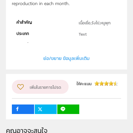
reproduction in each month.
คำสำคัญ
เนื้อเยื่อ,รังไข่,หนูพุก
ประเภท
Text
ลิขสิทธิ์
คณะวิทยาศาสตร์ มหาวิทยาลัยสงขลานครินทร์
ย่อ/ขยาย ข้อมูลเพิ่มเติม
ผู้แต่ง หรือ เจ้าของผลงาน
มนรัศมิ์ โกมลเกรียงไกร
ระดับชั้น
ม.4, ม.5, ม.6
ให้คะแนน
เพิ่มในรายการโปรด
กลุ่มเป้าหมาย
ครู, นักเรียน
คุณอาจจะสนใจ