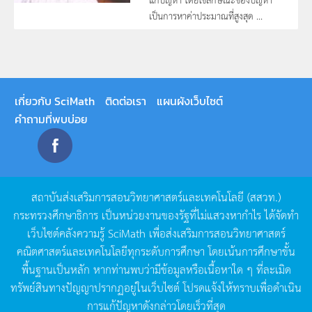
เป็นการหาค่าประมาณที่สูงสุด ...
เกี่ยวกับ SciMath
ติดต่อเรา
แผนผังเว็บไซต์
คำถามที่พบบ่อย
สถาบันส่งเสริมการสอนวิทยาศาสตร์และเทคโนโลยี
(
สสวท
.)
กระทรวงศึกษาธิการ
เป็นหน่วยงานของรัฐที่ไม่แสวงหากำไร
ได้จัดทำ
เว็บไซต์คลังความรู้
SciMath
เพื่อส่งเสริมการสอนวิทยาศาสตร์
คณิตศาสตร์และเทคโนโลยีทุกระดับการศึกษา
โดยเน้นการศึกษาขั้น
พื้นฐานเป็นหลัก
หากท่านพบว่ามีข้อมูลหรือเนื้อหาใด
ๆ
ที่ละเมิด
ทรัพย์สินทางปัญญาปรากฏอยู่ในเว็บไซต์
โปรดแจ้งให้ทราบเพื่อดำเนิน
การแก้ปัญหาดังกล่าวโดยเร็วที่สุด