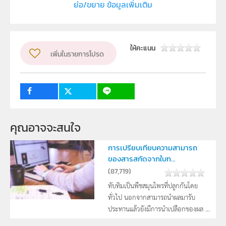
ย่อ/ขยาย ข้อมูลเพิ่มเติม
ลิขสิทธิ์
คณะวิทยาศาสตร์ มหาวิทยาลัยบูรพา
ผู้แต่ง หรือ เจ้าของผลงาน
ธนภณ บุญพลอย
ให้คะแนน
เพิ่มในรายการโปรด
ระดับชั้น
ม.1, ม.2, ม.3, ม.4, ม.5, ม.6
กลุ่มเป้าหมาย
ครู, นักเรียน
คุณอาจจะสนใจ
การเปรียบเทียบความสามารถ
ของสารสกัดจากใบท...
(
87,719
)
ทับทิมเป็นพืชสมุนไพรที่ปลูกกันโดย
ทั่วไป นอกจากสามารถนำผลมารับ
ประทานแล้วยังมีการนำเปลือกของผล ...