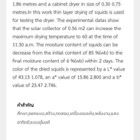
1.86 metres and a cabinet dryer in size of 0.30 0.75
metres.In this work thin layer drying of squids is used
for testing the dryer. The experimental datas show
that the solar collector of 0.56 m2 can increase the
maximum drying temperature to 60 at the time of
11.30 a.m. The moisture content of squids can be
decrease from the initial content of 85 %(wb) to the
final moisture content of 6 %(wb) within 2 days. The
color of the dried squids is represented by a L* value
of 43.13 1.078, an a* value of 15.86 2.800 and a b*
value of 23.47 2.746.
คำสำคัญ
ศึกษา,ออกแบบ,สร้าง,ทดสอบ,เครื่องอบแห้ง,พลังงาน,แสง
อาทิตย์,แบบอุโมงค์
ประเภท
Text