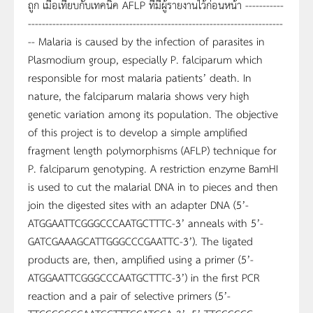
ถูก เมื่อเทียบกับเทคนิค AFLP ที่มีผู้รายงานไว้ก่อนหน้า -----------
-------------------------------------------------------------------------
-- Malaria is caused by the infection of parasites in
Plasmodium group, especially P. falciparum which
responsible for most malaria patients’ death. In
nature, the falciparum malaria shows very high
genetic variation among its population. The objective
of this project is to develop a simple amplified
fragment length polymorphisms (AFLP) technique for
P. falciparum genotyping. A restriction enzyme BamHI
is used to cut the malarial DNA in to pieces and then
join the digested sites with an adapter DNA (5’-
ATGGAATTCGGGCCCAATGCTTTC-3’ anneals with 5’-
GATCGAAAGCATTGGGCCCGAATTC-3’). The ligated
products are, then, amplified using a primer (5’-
ATGGAATTCGGGCCCAATGCTTTC-3’) in the first PCR
reaction and a pair of selective primers (5’-