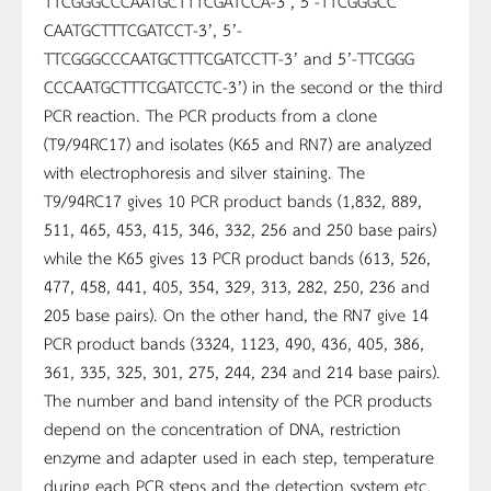
TTCGGGCCCAATGCTTTCGATCCA-3’, 5’-TTCGGGCC
CAATGCTTTCGATCCT-3’, 5’-
TTCGGGCCCAATGCTTTCGATCCTT-3’ and 5’-TTCGGG
CCCAATGCTTTCGATCCTC-3’) in the second or the third
PCR reaction. The PCR products from a clone
(T9/94RC17) and isolates (K65 and RN7) are analyzed
with electrophoresis and silver staining. The
T9/94RC17 gives 10 PCR product bands (1,832, 889,
511, 465, 453, 415, 346, 332, 256 and 250 base pairs)
while the K65 gives 13 PCR product bands (613, 526,
477, 458, 441, 405, 354, 329, 313, 282, 250, 236 and
205 base pairs). On the other hand, the RN7 give 14
PCR product bands (3324, 1123, 490, 436, 405, 386,
361, 335, 325, 301, 275, 244, 234 and 214 base pairs).
The number and band intensity of the PCR products
depend on the concentration of DNA, restriction
enzyme and adapter used in each step, temperature
during each PCR steps and the detection system etc.