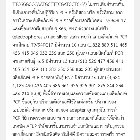
TTCGGGCCCAATGCTTTCGATCCTC-3’) ในการเพิ่มจำนวนชิ้น
ดีเอ็นเอบางชิ้นในปฏิกิริยา PCR ครั้งที่สอง หรือ ครั้งที่สาม จาก
การวิเคราะห์ผลิตภัณฑ์ PCR จากเชื้อมาลาเรียโคลน T9/94RC17
และเชื้อมาลาเรียสายพันธุ์ K65, RN7 ด้วยกระแสไฟฟ้า
(electrophoresis) และ silver stain พบว่า แถบผลิตภัณฑ์ PCR
จากโคลน T9/94RC17 มีจำนวน 10 แถบ (1,832 889 511 465
453 415 346 332 256 และ 250 คู่เบส) แถบผลิตภัณฑ์ PCR
จากสายพันธุ์ K65 มีจำนวน 13 แถบ (613 526 477 458 441
405 354 329 313 282 250 236 และ 205 คู่เบส) ส่วนแถบ
ผลิตภัณฑ์ PCR จากสายพันธุ์ RN7 มีจำนวน 14 แถบ (3,324
1,123 490 436 405 386 361 335 325 301 275 244 234
และ 214 คู่เบส) ทั้งนี้จำนวนแถบและความเข้มของแถบผลิตภัณฑ์
PCR ขึ้นอยู่กับ ปริมาณดีเอ็นเอที่ใช้ในแต่ละขั้น ปริมาณของ
เอนไซม์ตัดจำเพาะ ปริมาณของ adapter อุณหภูมิในการทำ
PCR วิธีการตรวจหาแถบ ฯลฯ ผลการทดลองที่ได้แสดงให้เห็นว่า
เทคนิค AFLP ที่พัฒนาขึ้นสามารถจำแนกลักษณะทางพันธุกรรม
ของเชื้อมาลาเรียชนิดฟัลซิพารัมได้ดี มีความสะดวกรวดเร็ว ราคา