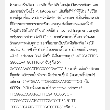
โรคมาลาเรียเกิดจากการติดเชื้อปรสิตในกลุ่ม Plasmodium โดย
เฉพาะอย่างยิ่งเชื้อ P. falciparum เป็นเชื้อที่ทำให้ผู้ป่วยเสียชีวิต
มากที่สุด เชื้อมาลาเรียชนิดฟัลซิพารัมในธรรมชาติเป็นเชื้อมาลาเรีย
ที่มีความหลากหลายทางพันธุกรรมสูง ดังนั้นการทดลองนี้จึงมี
วัตถุประสงค์ในการพัฒนาเทคนิค amplified fragment length
polymorphisms (AFLP) อย่างง่ายที่สามารถใช้ในการจำแนก
ลักษณะทางพันธุกรรมของเชื้อมาลาเรียชนิดฟัลซิพารัม โดยใช้
เอนไซม์ BamHI ตัดสายดีเอ็นเอของเชื้อมาลาเรียออกเป็นท่อนๆ
แล้วนำ adapter DNA ซึ่งเป็นดีเอ็นเอสายคู่ (5’-ATGGAATTCG
GGCCCAATGCTTTC-3’ จับคู่กับ 5’-
GATCGAAAGCATTGGGCCCGAATTC-3’) มาเชื่อมต่อกับบริเวณ
ที่ถูกตัด หลังจากนั้นทำการเพิ่มจำนวนชิ้นดีเอ็นเอบางชิ้นโดยใช้
primer (5’-ATGGAA TTCGGGCCCAATGCTTTC-3’) ใน
ปฏิกิริยา PCR ครั้งแรก และใช้ selective primer (5’-
TTCGGGCCCAATGCTTTCGATCCA-3’, 5’-
TTCGGGCCCAATGCTTTCGATCCT-3’, 5’-TT
CGGGCCCAATGCTTTCGATCCTT-3’ หรือ 5’-