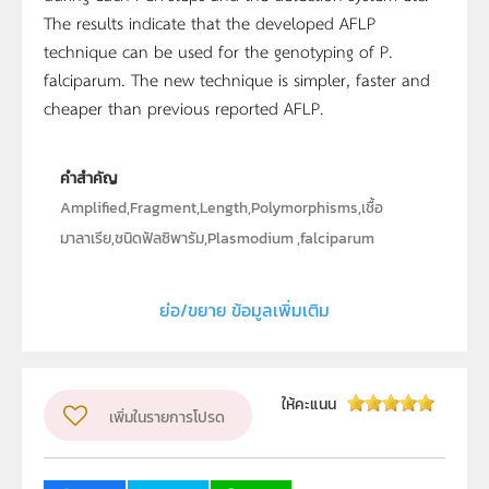
The results indicate that the developed AFLP
technique can be used for the genotyping of P.
falciparum. The new technique is simpler, faster and
cheaper than previous reported AFLP.
คำสำคัญ
Amplified,Fragment,Length,Polymorphisms,เชื้อ
มาลาเรีย,ชนิดฟัลซิพารัม,Plasmodium ,falciparum
ประเภท
Text
ย่อ/ขยาย ข้อมูลเพิ่มเติม
ลิขสิทธิ์
คณะวิทยาศาสตร์ จุฬาลงกรณ์มหาวิทยาลัย
ผู้แต่ง หรือ เจ้าของผลงาน
เกรียง กาญจนวตี
ให้คะแนน
เพิ่มในรายการโปรด
ระดับชั้น
ม.4, ม.5, ม.6
กลุ่มเป้าหมาย
ครู, นักเรียน