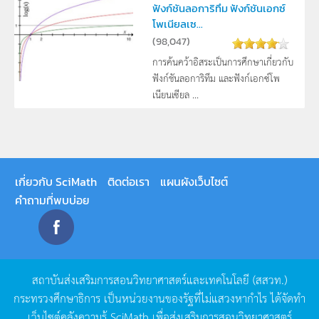
ฟังก์ชันลอการิทึม ฟังก์ชันเอกซ์
โพเนียลเซ...
(
98,047
)
การค้นคว้าอิสระเป็นการศึกษาเกี่ยวกับ
ฟังก์ชันลอการิทึม และฟังก์เอกซ์โพ
เนียนเซียล ...
เกี่ยวกับ SciMath
ติดต่อเรา
แผนผังเว็บไซต์
คำถามที่พบบ่อย
สถาบันส่งเสริมการสอนวิทยาศาสตร์และเทคโนโลยี
(
สสวท
.)
กระทรวงศึกษาธิการ
เป็นหน่วยงานของรัฐที่ไม่แสวงหากำไร
ได้จัดทำ
เว็บไซต์คลังความรู้
SciMath
เพื่อส่งเสริมการสอนวิทยาศาสตร์