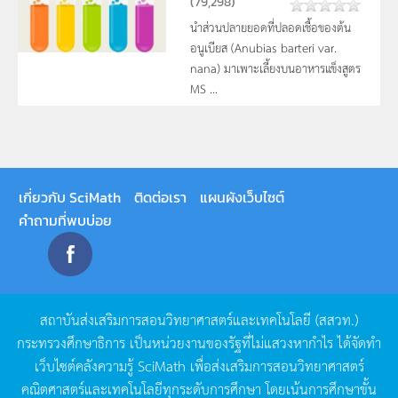
(
79,298
)
นำส่วนปลายยอดที่ปลอดเชื้อของต้น
อนูเบียส (Anubias barteri var.
nana) มาเพาะเลี้ยงบนอาหารแข็งสูตร
MS ...
เกี่ยวกับ SciMath
ติดต่อเรา
แผนผังเว็บไซต์
คำถามที่พบบ่อย
สถาบันส่งเสริมการสอนวิทยาศาสตร์และเทคโนโลยี
(
สสวท
.)
กระทรวงศึกษาธิการ
เป็นหน่วยงานของรัฐที่ไม่แสวงหากำไร
ได้จัดทำ
เว็บไซต์คลังความรู้
SciMath
เพื่อส่งเสริมการสอนวิทยาศาสตร์
คณิตศาสตร์และเทคโนโลยีทุกระดับการศึกษา
โดยเน้นการศึกษาขั้น