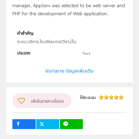
manager, AppServ was selected to be web server and
PHP for the development of Web application.
คำสำคัญ
ระบบ,บริหาร,โรงเรียน,กวดวิชา,เว็บ
ประเภท
Text
ลิขสิทธิ์
ย่อ/ขยาย ข้อมูลเพิ่มเติม
คณะเทคโนโลยีอุตสาหกรรม มหาวิทยาลัยราชภัฏอุบลราชธานี
ผู้แต่ง หรือ เจ้าของผลงาน
ปนิดา ทองมนต์
ระดับชั้น
ม.4, ม.5, ม.6
ให้คะแนน
เพิ่มในรายการโปรด
กลุ่มเป้าหมาย
ครู, นักเรียน