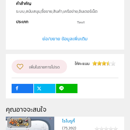
คำสำคัญ
ระบบ,สนับสนุน,ซื้อขาย,สินค้า,เครือข่าย,อินเตอร์เน็ต
ประเภท
Text
ลิขสิทธิ์
ย่อ/ขยาย ข้อมูลเพิ่มเติม
ภาควิชาคณิตศาสตร์ สถิติและคอมพิวเตอร์ คณะ
วิทยาศาสตร์ มหาวิทยาลัยอุบลราชธานี
ผู้แต่ง หรือ เจ้าของผลงาน
ไวยวิทย์ มูลทรัพย์
ให้คะแนน
เพิ่มในรายการโปรด
ระดับชั้น
ม.4, ม.5, ม.6
กลุ่มเป้าหมาย
ครู, นักเรียน
คุณอาจจะสนใจ
โรโบรูกี้
(
75,392
)