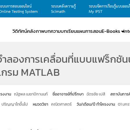
ระบบการสอบออนไลน์
ระบบคลังความรู้
ระบบจัดการเรียนรู้แบบออน
Online Testing System
Scimath
My IPST
วีดิทัศน์
คลังภาพ
บทความ
บทเรียน
แผนการสอน
E-Books
In
ำลองการเคลื่อนที่แบบแฟร็กชัน
แกรม MATLAB
โครงงาน
ณัฐพล เมฆาปิกานนท์
ชื่ออาจารย์ที่ปรึกษา
ฉัตรชัย เปสี
สถาบันการ
ปริญญาโทขึ้นไป
หมวดวิชา
คณิตศาสตร์
วัน/เดือน/ปี ทำโครงงาน
01 มกร