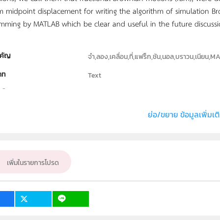
 midpoint displacement for writing the algorithm of simulation B
mming by MATLAB which be clear and useful in the future discussi
คัญ
จำ,ลอง,เคลื่อน,ที่,แฟร็ก,ชัน,นอล,บราวน,เนียน,
ภท
Text
ธิ์
คณะวิทยาศาสตร์ มหาวิทยาลัยเกษตรศาสตร์
่ง หรือ เจ้าของผลงาน
ณัฐพล เมฆาปิกานนท์
ย่อ/ขยาย ข้อมูลเพิ่มเต
ั้น
ม.4, ม.5, ม.6
เป้าหมาย
ครู, นักเรียน
เพิ่มในรายการโปรด