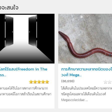
จจะสนใจ
นโลกไร้แสง(Freedom in The
การศึกษาความหลากชนิดของไส
s...
วงศ์ Mega...
(
86,698
)
คนตาบอดได้รับโอกาสทางการศึกษามาก
ไส้เดือนดินในประเทศไทยมีความหลาก
ึกษาตาบอดมีโอกาสเข้าเรียนในสถานศึกษา
ชนิดสูงโดยเฉพาะไส้เดือนดินในวงศ์
Megascolecidae ...