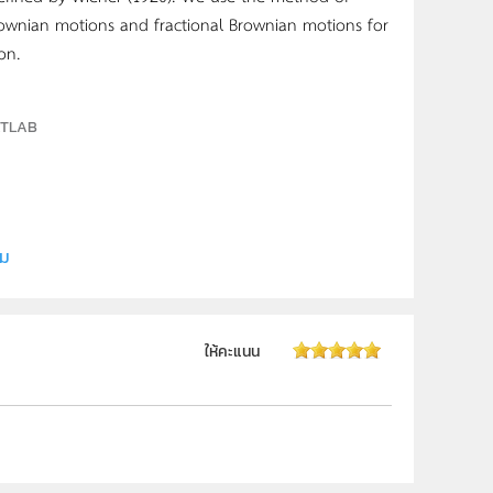
rownian motions and fractional Brownian motions for
on.
MATLAB
ิม
ให้คะแนน