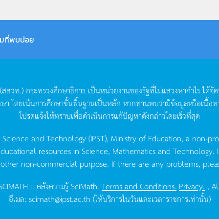
มที่พบบ่อย
(
สสวท
.)
กระทรวงศึกษาธิการ
เป็นหน่วยงานของรัฐที่ไม่แสวงหากำไร
ได้จั
กษา
โดยเน้นการศึกษาขั้นพื้นฐานเป็นหลัก
หากท่านพบว่ามีข้อมูลหรือเนื้อห
โปรดแจ้งให้ทราบเพื่อดำเนินการแก้ปัญหาดังกล่าวโดยเร็วที่สุด
g Science and Technology (IPST), Ministry of Education, a non-pro
ucational resources in Science, Mathematics and Technology. IPST 
 other non-commercial purpose. If there are any problems, plea
CIMATH :: คลังความรู้ SciMath.
Terms and Conditions.
Privacy.
, Al
อีเมล:
scimath@ipst.ac.th
(ให้บริการในวันและเวลาราชการเท่านั้น)