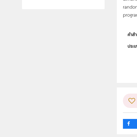
random
progra
คำสำ
ประเ
ลิขสิท
ผู้แต
ระดับช
กลุ่ม