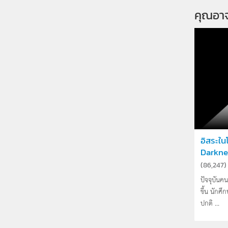
คุณอา
อิสระใ
Darknes
(
86,247
)
ปัจจุบัน
ขึ้น นักศ
ปกติ ...