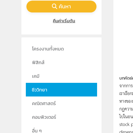
ค้นหา
คืนค่าเริ่มต้น
โครงงานทั้งหมด
ฟิสิกส์
เคมี
บทคัดย่
จากการศ
ชีววิทยา
เราเรีย
ทางของจ
คณิตศาสตร์
กฎความ
ไปในอนาค
คอมพิวเตอร์
stock 
อื่น ๆ
dimens