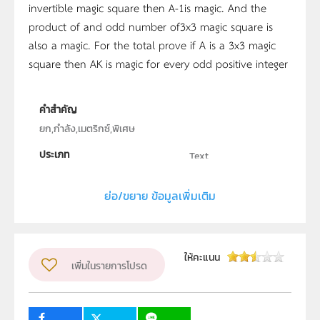
invertible magic square then A-1is magic. And the
product of and odd number of3x3 magic square is
also a magic. For the total prove if A is a 3x3 magic
square then AK is magic for every odd positive integer
คำสำคัญ
ยก,กำลัง,เมตริกซ์,พิเศษ
ประเภท
Text
ลิขสิทธิ์
ย่อ/ขยาย ข้อมูลเพิ่มเติม
ภาควิชาคณิตศาสตร์ คณะวิทยาศาสตร์ มหาวิทยาลัย
เกษตรศาสตร์
ผู้แต่ง หรือ เจ้าของผลงาน
เจริญขวัญ บุญธรรม
ให้คะแนน
เพิ่มในรายการโปรด
ระดับชั้น
ม.4, ม.5, ม.6
กลุ่มเป้าหมาย
ครู, นักเรียน