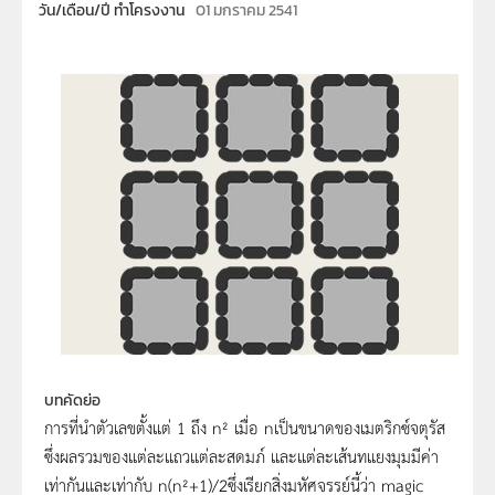
วัน/เดือน/ปี ทำโครงงาน
01 มกราคม 2541
บทคัดย่อ
การที่นำตัวเลขตั้งแต่ 1 ถึง n² เมื่อ nเป็นขนาดของเมตริกซ์จตุรัส
ซึ่งผลรวมของแต่ละแถวแต่ละสดมภ์ และแต่ละเส้นทแยงมุมมีค่า
เท่ากันและเท่ากับ n(n²+1)/2ซึ่งเรียกสิ่งมหัศจรรย์นี้ว่า magic