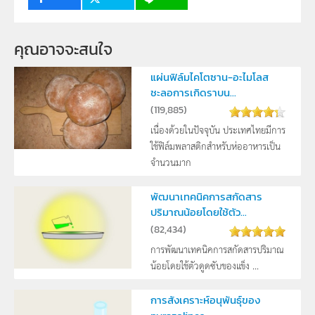
คุณอาจจะสนใจ
แผ่นฟิล์มไคโตซาน-อะไมโลส
ชะลอการเกิดราบน...
(
119,885
)
เนื่องด้วยในปัจจุบัน ประเทศไทยมีการ
ใช้ฟิล์มพลาสติกสำหรับห่ออาหารเป็น
จำนวนมาก
พัฒนาเทคนิคการสกัดสาร
ปริมาณน้อยโดยใช้ตัว...
(
82,434
)
การพัฒนาเทคนิคการสกัดสารปริมาณ
น้อยโดยใช้ตัวดูดซับของแข็ง ...
การสังเคราะห์อนุพันธุ์ของ