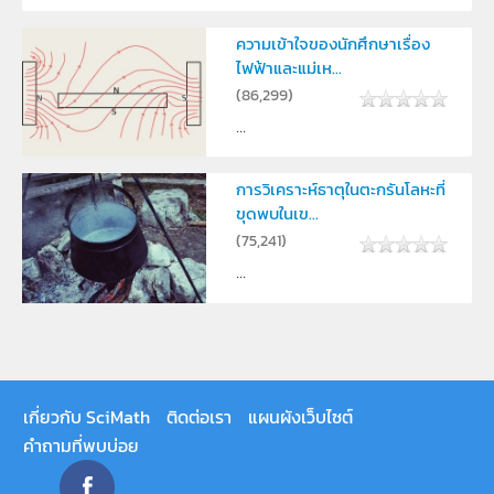
ความเข้าใจของนักศึกษาเรื่อง
ไฟฟ้าและแม่เห...
(
86,299
)
...
การวิเคราะห์ธาตุในตะกรันโลหะที่
ขุดพบในเข...
(
75,241
)
...
เกี่ยวกับ SciMath
ติดต่อเรา
แผนผังเว็บไซต์
คำถามที่พบบ่อย