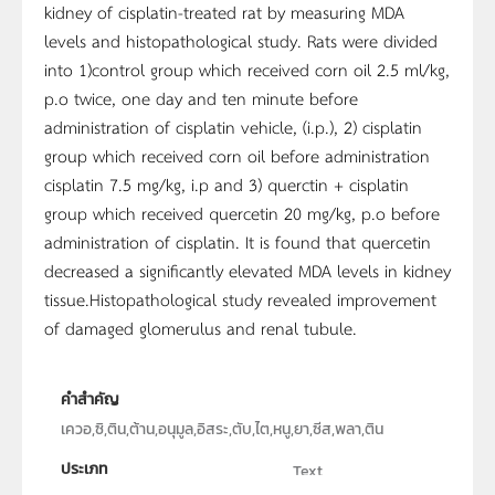
kidney of cisplatin-treated rat by measuring MDA
levels and histopathological study. Rats were divided
into 1)control group which received corn oil 2.5 ml/kg,
p.o twice, one day and ten minute before
administration of cisplatin vehicle, (i.p.), 2) cisplatin
group which received corn oil before administration
cisplatin 7.5 mg/kg, i.p and 3) querctin + cisplatin
group which received quercetin 20 mg/kg, p.o before
administration of cisplatin. It is found that quercetin
decreased a significantly elevated MDA levels in kidney
tissue.Histopathological study revealed improvement
of damaged glomerulus and renal tubule.
คำสำคัญ
เควอ,ซิ,ติน,ต้าน,อนุมูล,อิสระ,ตับ,ไต,หนู,ยา,ซีส,พลา,ติน
ประเภท
Text