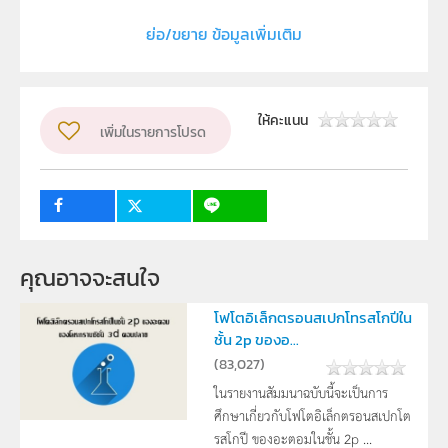
ลิขสิทธิ์
ย่อ/ขยาย ข้อมูลเพิ่มเติม
ภาควิชาชีววิทยา คณะวิทยาศาสตร์ มหาวิทยาลัยสงขลา
นครินทร์
ผู้แต่ง หรือ เจ้าของผลงาน
ให้คะแนน
เพิ่มในรายการโปรด
เควอ,ซิ,ติน,ต้าน,อนุมูล,อิสระ,ตับ,ไต,หนู,ยา,ซีส,พลา,ติน
ระดับชั้น
ม.4, ม.5, ม.6
กลุ่มเป้าหมาย
ครู, นักเรียน
คุณอาจจะสนใจ
โฟโตอิเล็กตรอนสเปกโทรสโกปีใน
ชั้น 2p ของอ...
(
83,027
)
ในรายงานสัมมนาฉบับนี้จะเป็นการ
ศึกษาเกี่ยวกับโฟโตอิเล็กตรอนสเปกโต
รสโกปี ของอะตอมในชั้น 2p ...