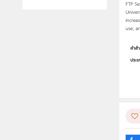
FTP Ser
Univer
increa
use, a
คำสำ
ประเ
ลิขสิท
ผู้แต
ระดับช
กลุ่ม