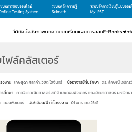
ระบบการสอบออนไลน์
ระบบคลังความรู้
ระบบจัดการเรียนรู้แบบออน
Online Testing System
Scimath
My IPST
วีดิทัศน์
คลังภาพ
บทความ
บทเรียน
แผนการสอน
E-Books
In
ไฟล์คลัสเตอร์
โครงงาน
เกษสุดา ศิลาคำ, วิชิต ไขจันทร์
ชื่ออาจารย์ที่ปรึกษา
ดร. ลักษณ์ เจริญว
ารศึกษา
ภาควิชาคณิตศาสตร์ สถิติ และคอมพิวเตอร์ คณะวิทยาศาสตร์ มหาวิทยา
า
คอมพิวเตอร์
วัน/เดือน/ปี ทำโครงงาน
01 มกราคม 2541