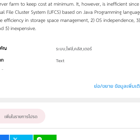
ver farm to keep cost at minimum. It, however, is inefficient since 
sal File Cluster System (UFCS) based on Java Programming languag
se efficiency in storage space management, 2) OS independence, 3) hi
nd 5) inexpensive.
คัญ
ระบบ,ไฟล์,คลัส,เตอร์
ภท
Text
ธิ์
ภาควิชาคณิตศาสตร์ สถิติ และคอมพิวเตอร์ คณะ
่ง หรือ เจ้าของผลงาน
เกษสุดา ศิลาคำ, วิชิต ไขจันทร์
ย่อ/ขยาย ข้อมูลเพิ่มเต
ั้น
ม.4, ม.5, ม.6
เป้าหมาย
ครู, นักเรียน
เพิ่มในรายการโปรด