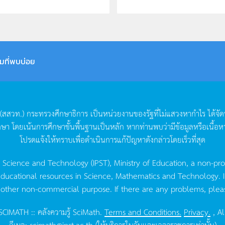
มที่พบบ่อย
(
สสวท
.)
กระทรวงศึกษาธิการ
เป็นหน่วยงานของรัฐที่ไม่แสวงหากำไร
ได้จั
กษา
โดยเน้นการศึกษาขั้นพื้นฐานเป็นหลัก
หากท่านพบว่ามีข้อมูลหรือเนื้อห
โปรดแจ้งให้ทราบเพื่อดำเนินการแก้ปัญหาดังกล่าวโดยเร็วที่สุด
g Science and Technology (IPST), Ministry of Education, a non-pro
ucational resources in Science, Mathematics and Technology. IPST 
 other non-commercial purpose. If there are any problems, plea
CIMATH :: คลังความรู้ SciMath.
Terms and Conditions.
Privacy.
, Al
อีเมล:
scimath@ipst.ac.th
(ให้บริการในวันและเวลาราชการเท่านั้น)