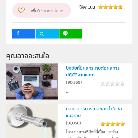
ระดับชั้น
ม.4, ม.5, ม.6
ให้คะแนน
เพิ่มในรายการโปรด
กลุ่มเป้าหมาย
ครู, นักเรียน
คุณอาจจะสนใจ
ปัจจัยที่มีผลกระทบต่อผลการ
ปฏิบัติงานและค...
(
90,269
)
...
กลศาสตร์การไหลของน้ำในท่อ
แนวราบ
(
91,056
)
โครงงานทางฟิสิกส์นี้เป็นการสร้าง