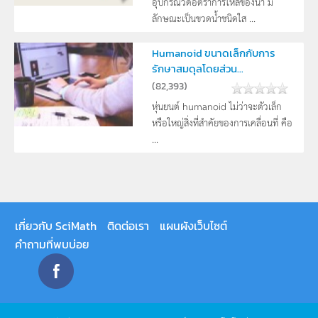
อุปกรณ์วัดอัตราการไหลของน้ำ มี
ลักษณะเป็นขวดน้ำชนิดใส ...
Humanoid ขนาดเล็กกับการ
รักษาสมดุลโดยส่วน...
(
82,393
)
หุ่นยนต์ humanoid ไม่ว่าจะตัวเล็ก
หรือใหญ่สิ่งที่สำคัยของการเคลื่อนที่ คือ
...
เกี่ยวกับ SciMath
ติดต่อเรา
แผนผังเว็บไซต์
คำถามที่พบบ่อย