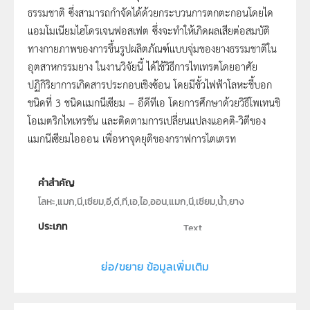
ธรรมชาติ ซึ่งสามารถกำจัดได้ด้วยกระบวนการตกตะกอนโดยได
แอมโมเนียมไฮโดรเจนฟอสเฟต ซึ่งจะทำให้เกิดผลเสียต่อสมบัติ
ทางกายภาพของการขึ้นรูปผลิตภัณฑ์แบบจุ่มของยางธรรมชาติใน
อุตสาหกรรมยาง ในงานวิจัยนี้ ได้ใช้วิธีการไทเทรตโดยอาศัย
ปฏิกิริยาการเกิดสารประกอบเชิงซ้อน โดยมีขั้วไฟฟ้าโลหะชี้บอก
ชนิดที่ 3 ชนิดแมกนีเซียม – อีดีทีเอ โดยการศึกษาด้วยวิธีโพเทนชิ
โอเมตริกไทเทรชัน และติดตามการเปลี่ยนแปลงแอคติ-วิตีของ
แมกนีเซียมไอออน เพื่อหาจุดยุติของกราฟการไตเตรท
คำสำคัญ
โลหะ,แมก,นี,เซียม,อี,ดี,ที,เอ,ไอ,ออน,แมก,นี,เซียม,น้ำ,ยาง
ประเภท
Text
ลิขสิทธิ์
ย่อ/ขยาย ข้อมูลเพิ่มเติม
ภาควิชาเคมี คณะวิทยาศาสตร์ มหาวิทยาลัยแม่โจ้
ผู้แต่ง หรือ เจ้าของผลงาน
วนิดา ศิริเขียว