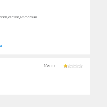
roxide,vanillin,ammonium
ce, Burapha University
ิม
ให้คะแนน