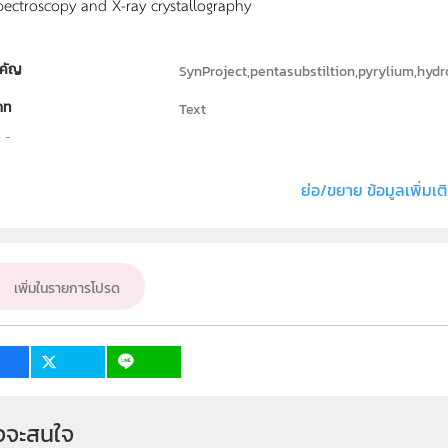
ectroscopy and X-ray crystallography
คัญ
SynProject,pentasubstiltion,pyrylium,hyd
ภท
Text
ธิ์
Department of Chemistry, Faculty of Scien
่ง หรือ เจ้าของผลงาน
Sasitorn Thaisuriwong
ย่อ/ขยาย ข้อมูลเพิ่มเต
ั้น
ม.4, ม.5, ม.6
เป้าหมาย
ครู, นักเรียน
เพิ่มในรายการโปรด
จจะสนใจ