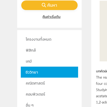
ค้นหา
คืนค่าเริ่มต้น
โครงงานทั้งหมด
ฟิสิกส์
เคมี
บทคัดย่
ชีววิทยา
The re
four c
คณิตศาสตร์
Studyi
คอมพิวเตอร์
acetat
1,2-ad
อื่น ๆ