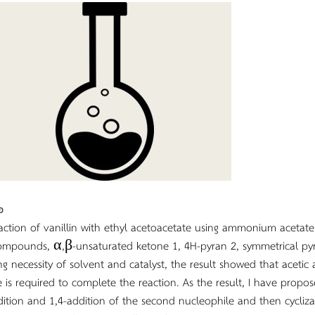
อ
action of vanillin with ethyl acetoacetate using ammonium acetate 
ompounds, α,β-unsaturated ketone 1, 4H-pyran 2, symmetrical pyry
ng necessity of solvent and catalyst, the result showed that aceti
e is required to complete the reaction. As the result, I have prop
dition and 1,4-addition of the second nucleophile and then cycliz