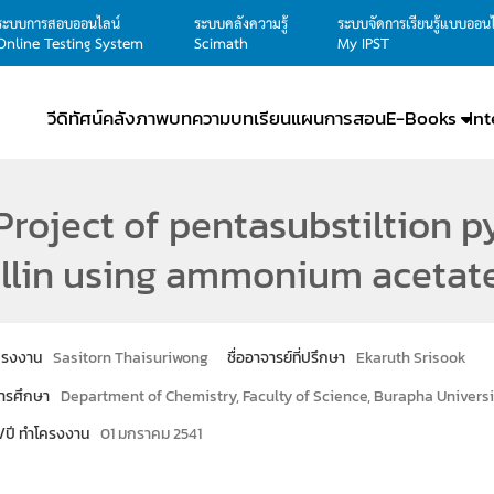
ระบบการสอบออนไลน์
ระบบคลังความรู้
ระบบจัดการเรียนรู้แบบออน
Online Testing System
Scimath
My IPST
วีดิทัศน์
คลังภาพ
บทความ
บทเรียน
แผนการสอน
E-Books
In
roject of pentasubstiltion 
llin using ammonium acetate 
โครงงาน
Sasitorn Thaisuriwong
ชื่ออาจารย์ที่ปรึกษา
Ekaruth Srisook
ารศึกษา
Department of Chemistry, Faculty of Science, Burapha Universi
น/ปี ทำโครงงาน
01 มกราคม 2541