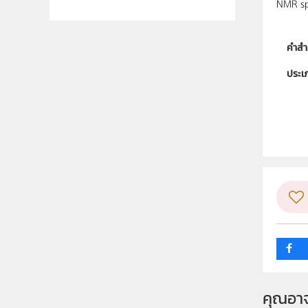
NMR sp
คำสำ
ประเ
ลิขสิท
ผู้แต
ระดับช
กลุ่ม
คุณอา