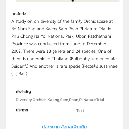
บทคัดย่อ
A study on on diversity of the family Orchidaceae at
Bo Nam Sap and Kaeng Sam Phan Pi Nature Trial in
Phu Chong Na Yoi National Park, Ubon Ratchathani
Province was conducted from June to December
2007. There were 18 genera and 24 species. One of
them is endermic to Thailand (Bulbophyllum orientale
Seidenf.) And another is rare specie (Pecteilis susannae
(L.) Raf.)
คำสำคัญ
Diversity,Orchids,Kaeng,Sam,Phan,Pi,Nature,Trial
ประเภท
Text
ลิขสิทธิ์
ย่อ/ขยาย ข้อมูลเพิ่มเติม