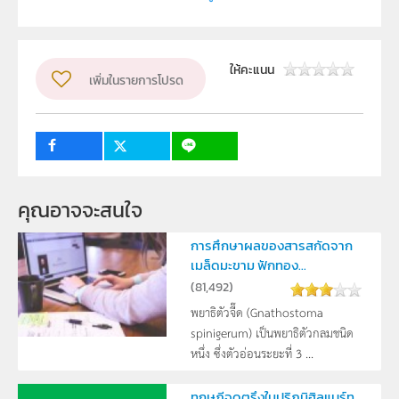
Department of Botany, Faculty of Science, Kasetsart
University
ผู้แต่ง หรือ เจ้าของผลงาน
Kanit Panthong
ให้คะแนน
เพิ่มในรายการโปรด
ระดับชั้น
ม.4, ม.5, ม.6
กลุ่มเป้าหมาย
ครู, นักเรียน
คุณอาจจะสนใจ
การศึกษาผลของสารสกัดจาก
เมล็ดมะขาม ฟักทอง...
(
81,492
)
พยาธิตัวจี๊ด (Gnathostoma
spinigerum) เป็นพยาธิตัวกลมชนิด
หนึ่ง ซึ่งตัวอ่อนระยะที่ 3 ...
ทฤษฎีจุดตรึงในปริภูมิฮิลแบร์ท