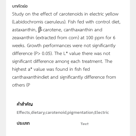
บทคัดย่อ
Study on the effect of carotenoids in electric yellow
(Labidochromis caeruleus). Fish fed with control diet,
astaxanthin, β-carotene, canthaxanthin and
zeaxanthin (extracted from corn) at 100 ppm for 6
weeks. Growth performances were not significantly
difference (P> 0.05). The L* value there was not
significant difference among each treatment. The
highest a* value was found in fish fed
canthaxanthindiet and significantly difference from
others (P
คำสำคัญ
Effects,dietary,carotenoid,pigmentation,Electric
ประเภท
Text
ลิขสิทธิ์