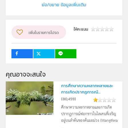
ย่อ/ขยาย ข้อมูลเพิ่มเติม
Department of Biology, Faculty of science, Thuksin
University
ผู้แต่ง หรือ เจ้าของผลงาน
ให้คะแนน
เพิ่มในรายการโปรด
Napawan Munyanon
ระดับชั้น
ม.4, ม.5, ม.6
กลุ่มเป้าหมาย
ครู, นักเรียน
คุณอาจจะสนใจ
การศึกษาความหลากหลายและ
การเกิดปรากฏการณ์...
(
80,459
)
ศึกษาความหลากหลายและการเกิด
ปรากฏการณ์ฟอกขาวในไลเคนที่เจริญ
อยู่บนลำต้นของต้นมะม่วง (Mangifera
...