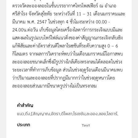
ตรวจวัดละอองลอยในชั้นบรรยากาศโทรโพสเฟียร์ ณ อำเภอ
ศรีสำโรง จังหวัดสุโขทัย ระหว่างวันที่ 11 – 31 เดือนมกราคมและ
มีนาคม พ.ศ. 2547 ในช่วงทุก 4 ชั่วโมงระหว่าง 00.00 -
24.00น.ต่อวัน เก็บข้อมูลโดยเครื่องไลดาร์การกระเจิงแบบมีและ
แสดงผลในรูปแบบโพร์ไฟล์แนวดิ่งของค่าสัญญาณกระเจิงกลับเชิง
แก้พิสัยและค่าอัตราส่วนดีโพลาไรเซชันที่ระดับความสูง 0 – 6
กิโลเมตร จากผลการวิเคราะห์พบว่าในเดือนมกราคมมีโอกาสพบ
ละอองลอยขนาดเล็กซึ่งมีรูปร่างใกล้เคียงทรงกลมได้ตลอดในช่วง
ระยะเวลาที่ทำการเก็บข้อมูล ส่วนในช่วงฤดูร้อนเดือนมีนาคมพบ
ว่าปริมาณละอองลอยที่ปรากฏมีมากกว่าในช่วงฤดูหนาวโดย
ละอองลอยส่วนมากมีขนาดรูปร่างไม่เป็นทรงกลม
คำสำคัญ
แนว,ดิ่ง,[สัญญาณ,อัตรา,ดีโพลา,ไรเซชัน,ละออง,ลอย,ไลดาร์,
ประเภท
Text
ลิขสิทธิ์