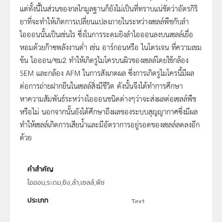
แต่ทั้งนี้ในส่วนของกลไกมูลฐานก็ยังไม่เป็นที่ทราบแน่ชัดว่าอัตรกิริ
ยาที่จะทำให้เกิดการเปลี่ยนแปลงภายในระหว่างเซลล์พืชกับลำ
ไอออนนั้นเป็นเช่นไร ซึ่งในการระดมยิงลำไอออนลงบนเซลล์เยื่อ
หอมด้วยก๊าซพลังงานต่ำ เช่น อาร์กอนหรือ ไนโตรเจน ที่ความเขม
ข้น ไอออน/ซม2 ทำให้เกิดรูไมโครบนผิวของเซลล์โดยใช้กล้อง
SEM และกล้อง AFM ในการสังเกตผล ซึ่งการเกิดรูไมโครนี้มีผล
ต่อการถ่ายฝากยีนในเซลล์สิ่งมีชีวิต ดังนั้นจึงได้ทำการศึกษา
หาความสัมพันธ์ระหว่างไอออนชนิดต่างๆว่าจะส่งผลต่อเซลล์พืช
หรือไม่ นอกจากนั้นยังได้ศึกษาถึงผลของระบบสุญญากาศซึ่งมีผล
ทำให้เซลล์เกิดการเสียน้ำและมีอัตราการอยู่รอดของเซลล์ลดลงอีก
ด้วย
คำสำคัญ
ไอออน,ระดม,ยิง,ลำ,เซลล์,พืช
ประเภท
Text
ลิขสิทธิ์