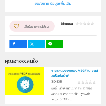
ย่อ/ขยาย ข้อมูลเพิ่มเติม
ภาควิชาฟิสิกส์ คณะวิทยาศาสตร์ มหาวิทยาลัยเชียงใหม่
ผู้แต่ง หรือ เจ้าของผลงาน
จารุภัทร ซึงพานิช
ระดับชั้น
ม.4, ม.5, ม.6
ให้คะแนน
เพิ่มในรายการโปรด
กลุ่มเป้าหมาย
ครู, นักเรียน
คุณอาจจะสนใจ
การแสดงออกของ VEGF ในเซลล์
มะเร็งท่อน้ำดี
(
80,831
)
เซลล์มะเร็งจำนวนมากสามารถหลั่ง
vascular endothelial growth
factor (VEGF) ...