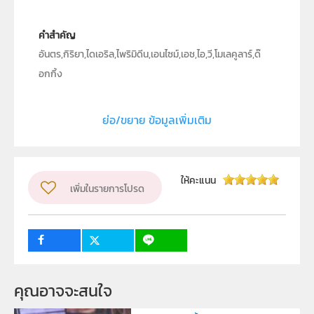
คำสำคัญ
อันตร,กิริยา,ไดเอริล,ไพริมิดีน,เอนไซม์,เอช,ไอ,วี,โมเลคูลาร์,ด๊
อกกิ้ง
ประเภท
Text
ย่อ/ขยาย ข้อมูลเพิ่มเติม
ลิขสิทธิ์
ภาควิชาเคมี คณะวิทยาศาสตร์ มหาวิทยาลัยอุบลราชธานี
ผู้แต่ง หรือ เจ้าของผลงาน
ให้คะแนน
เพิ่มในรายการโปรด
เกียรติศักดิ์ ลักษณะงาม
ระดับชั้น
ม.4, ม.5, ม.6
กลุ่มเป้าหมาย
ครู, นักเรียน
คุณอาจจะสนใจ