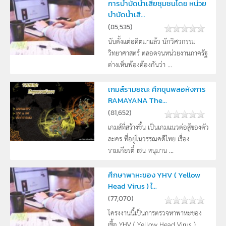
การบำบัดน้ำเสียชุมชนโดย หน่วย
บำบัดน้ำเสี...
(
85,535
)
นับตั้งแต่อดีตมาแล้ว นักวิศวกรรม
วิทยาศาสตร์ ตลอดจนหน่วยงานภาครัฐ
ต่างเห็นพ้องต้องกันว่า ...
เกมส์รามยณะ ศึกขุนพลอหังการ
RAMAYANA The...
(
81,652
)
เกมส์ที่สร้างขึ้น เป็นเกมแนวต่อสู้ของตัว
ละคร ที่อยู่ในวรรณคดีไทย เรื่อง
รามเกียรติ์ เช่น หนุมาน ...
ศึกษาพาหะของ YHV ( Yellow
Head Virus ) ใ...
(
77,070
)
โครงงานนี้เป็นการตรวจหาพาหะของ
เชื้อ YHV ( Yellow Head Virus ) ...