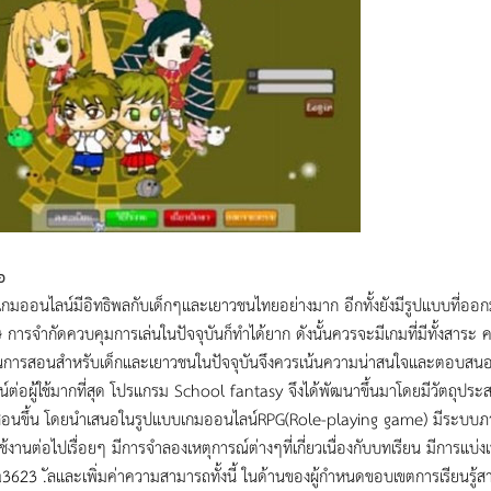
อ
นเกมออนไลน์มีอิทธิพลกับเด็กๆและเยาวชนไทยอย่างมาก อีกทั้งยังมีรูปแบบที่ออก
การจำกัดควบคุมการเล่นในปัจจุบันก็ทำได้ยาก ดังนั้นควรจะมีเกมที่มีทั้งสาระ ค
นการสอนสำหรับเด็กและเยาวชนในปัจจุบันจึงควรเน้นความน่าสนใจและตอบสนองให้ตร
์ต่อผู้ใช้มากที่สุด โปรแกรม School fantasy จึงได้พัฒนาขึ้นมาโดยมีวัตถุปร
สอนขึ้น โดยนำเสนอในรูปแบบเกมออนไลน์RPG(Role-playing game) มีระบบภารกิจห
้ใช้งานต่อไปเรื่อยๆ มีการจำลองเหตุการณ์ต่างๆที่เกี่ยวเนื่องกับบทเรียน มีการแ
u3623 .ัลและเพิ่มค่าความสามารถทั้งนี้ ในด้านของผู้กำหนดขอบเขตการเรียนรู้สามารถ