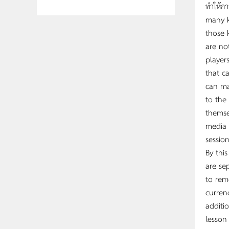
ทำให้ก
many k
those 
are no
player
that c
can ma
to the
themse
media 
session
By thi
are se
to rem
curren
additi
lesson