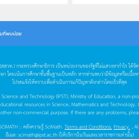
มที่พบบ่อย
(
สสวท
.)
กระทรวงศึกษาธิการ
เป็นหน่วยงานของรัฐที่ไม่แสวงหากำไร
ได้จั
กษา
โดยเน้นการศึกษาขั้นพื้นฐานเป็นหลัก
หากท่านพบว่ามีข้อมูลหรือเนื้อห
โปรดแจ้งให้ทราบเพื่อดำเนินการแก้ปัญหาดังกล่าวโดยเร็วที่สุด
g Science and Technology (IPST), Ministry of Education, a non-pro
ucational resources in Science, Mathematics and Technology. IPST 
 other non-commercial purpose. If there are any problems, plea
CIMATH :: คลังความรู้ SciMath.
Terms and Conditions.
Privacy.
, Al
อีเมล:
scimath@ipst.ac.th
(ให้บริการในวันและเวลาราชการเท่านั้น)