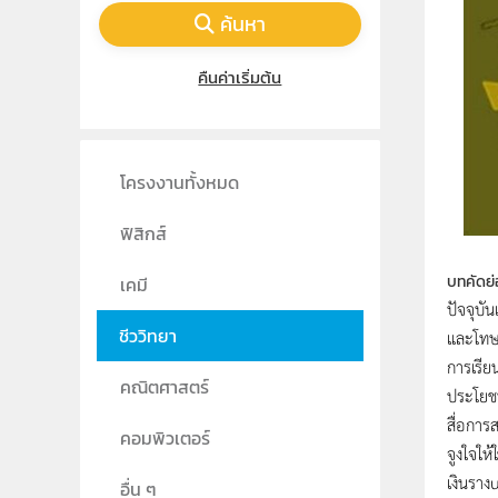
ค้นหา
คืนค่าเริ่มต้น
โครงงานทั้งหมด
ฟิสิกส์
บทคัดย่
เคมี
ปัจจุบั
ชีววิทยา
และโทษ 
การเรีย
คณิตศาสตร์
ประโยชน
สื่อการ
คอมพิวเตอร์
จูงใจให
เงินราง
อื่น ๆ