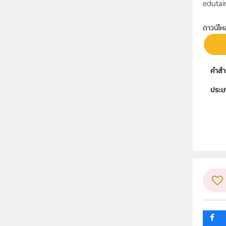
edutai
ดาวน์โห
คำสำ
ประเ
ลิขสิท
ผู้แต
ระดับช
กลุ่ม