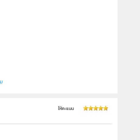
กระบัง
ิม
ให้คะแนน