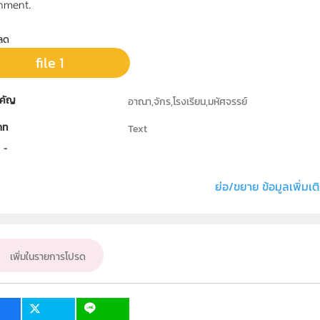
nment.
ลด
file 1
คัญ
อาณา,จักร,โรงเรียน,มหัศจรรย์
ภท
Text
ธิ์
สถาบันเทคโนโลยีพระจอมเกล้า เจ้าคุณทหาร ลาด
่ง หรือ เจ้าของผลงาน
นายอภิสิทธิ์ ทองส่งโสม
ย่อ/ขยาย ข้อมูลเพิ่มเต
ั้น
ม.1, ม.2, ม.3, ม.4, ม.5, ม.6
เป้าหมาย
ครู, นักเรียน
เพิ่มในรายการโปรด