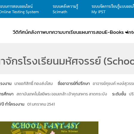
ระบบการสอบออนไลน์
ระบบคลังความรู้
ระบบจัดการเรียนรู้แบบออน
Online Testing System
Scimath
My IPST
วีดิทัศน์
คลังภาพ
บทความ
บทเรียน
แผนการสอน
E-Books
In
จักรโรงเรียนมหัศจรรย์ (Schoo
โครงงาน
นายอภิสิทธิ์ ทองส่งโสม
ชื่ออาจารย์ที่ปรึกษา
อาจารย์ภุชงค์ หงษ์สุวร
ารศึกษา
สถาบันเทคโนโลยีพระจอมเกล้า เจ้าคุณทหาร ลาดกระบัง
ระดับชั้น
ปร
น/ปี ทำโครงงาน
01 มกราคม 2541