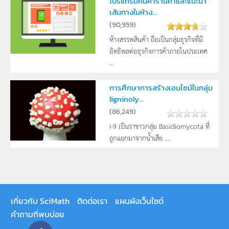
โปรแกรมค้นหาร้านค้าและแนะนำ
เส้นทางในห้าง...
(
90,959
)
ห้างสรรพสินค้า ถือเป็นกลุ่มธุรกิจที่มี
อิทธิพลต่อธุรกิจการค้าภายในประเทศ
...
การศึกษาการสร้างเอนไซม์ในกลุ่ม
ligninoly...
(
86,249
)
I-9 เป็นราขาวกลุ่ม Basidiomycota ที่
ถูกแยกมาจากน้ำเสีย ...
เกี่ยวกับ SciMath
ติดต่อเรา
แผนผังเว็บไซต์
คำถามที่พบบ่อย