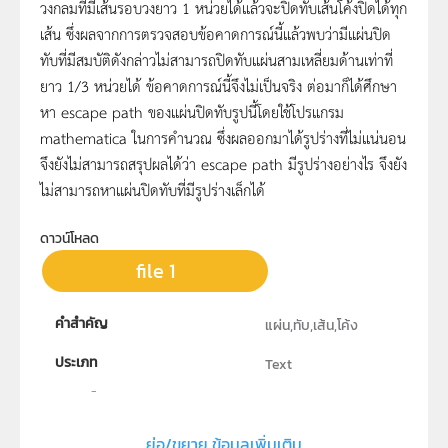
วงกลมที่มีเส้นรอบวงยาว 1 หน่วยได้แล้วจะปิดทับเส้นโค้งปิดได้ทุก
เส้น ซึ่งผลจากการตรวจสอบข้อคาดการณ์นี้แล้วพบว่ามีแผ่นปิด
ทับที่มีสมบัติดังกล่าวไม่สามารถปิดทับแผ่นสามเหลี่ยมด้านเท่าที่
ยาว 1/3 หน่วยได้ ข้อคาดการณ์นี้จึงไม่เป็นจริง ต่อมาก็ได้ศึกษา
หา escape path ของแผ่นปิดทับรูปนี้โดยใช้โปรแกรม
mathematica ในการคำนวณ ซึ่งผลออกมาได้รูปร่างที่ไม่แน่นอน
จึงยังไม่สามารถสรุปผลได้ว่า escape path มีรูปร่างอย่างไร จึงยัง
ไม่สามารถหาแผ่นปิดทับที่มีรูปร่างเล็กได้
ดาวน์โหลด
file 1
คำสำคัญ
แผ่น,ทับ,เส้น,โค้ง
ประเภท
Text
ลิขสิทธิ์
สถาบันส่งเสริมการสอนวิทยาศาสตร์และเทคโนโลยี
ย่อ/ขยาย ข้อมูลเพิ่มเติม