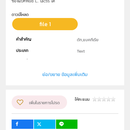
ของแบคทีเรีย L. lactis ได้
ดาวน์โหลด
file 1
คำสำคัญ
ดัก,แบคทีเรีย
ประเภท
Text
ลิขสิทธิ์
สถาบันส่งเสริมการสอนวิทยาศาสตร์และเทคโนโลยี
ย่อ/ขยาย ข้อมูลเพิ่มเติม
ผู้แต่ง หรือ เจ้าของผลงาน
นายภาคภูมิ นวกิจบำรุง
กลุ่มเป้าหมาย
ให้คะแนน
เพิ่มในรายการโปรด
ครู, นักเรียน, บุคคลทั่วไป