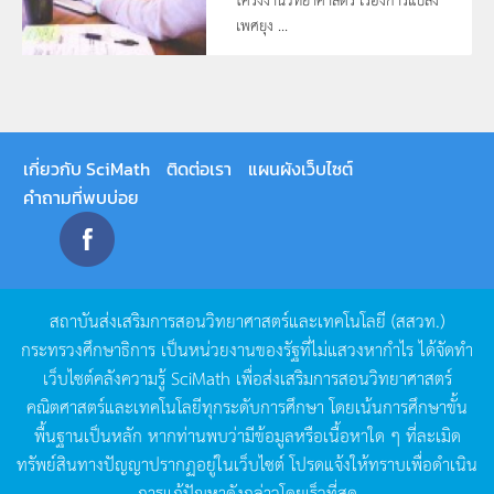
เพศยุง ...
เกี่ยวกับ SciMath
ติดต่อเรา
แผนผังเว็บไซต์
คำถามที่พบบ่อย
สถาบันส่งเสริมการสอนวิทยาศาสตร์และเทคโนโลยี
(
สสวท
.)
กระทรวงศึกษาธิการ
เป็นหน่วยงานของรัฐที่ไม่แสวงหากำไร
ได้จัดทำ
เว็บไซต์คลังความรู้
SciMath
เพื่อส่งเสริมการสอนวิทยาศาสตร์
คณิตศาสตร์และเทคโนโลยีทุกระดับการศึกษา
โดยเน้นการศึกษาขั้น
พื้นฐานเป็นหลัก
หากท่านพบว่ามีข้อมูลหรือเนื้อหาใด
ๆ
ที่ละเมิด
ทรัพย์สินทางปัญญาปรากฏอยู่ในเว็บไซต์
โปรดแจ้งให้ทราบเพื่อดำเนิน
การแก้ปัญหาดังกล่าวโดยเร็วที่สุด