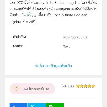
และ DCC นั่นคือ locally finite Boolean algebra และฟังก์ชัน
ถอดแบบที่ทำให้ได้สิ่งแทนพีชคณิตแบบบูลขนาดอนันต์ที่มีเงื่อนไข
ดังกล่าว คือ
เมื่อ B เป็น locally finite Boolean
algebra X = A(B)
คำสำคัญ
พีช,คณิต,แบบ,บูล
ประเภท
Text
ลิขสิทธิ์
สถาบันส่งเสริมการสอนวิทยาศาสตร์และเทคโนโลยี
ย่อ/ขยาย ข้อมูลเพิ่มเติม
ผู้แต่ง หรือ เจ้าของผลงาน
นางสาวสินีนุช สุวรรณาภิชาติ
กลุ่มเป้าหมาย
ให้คะแนน
เพิ่มในรายการโปรด
ครู, นักเรียน, บุคคลทั่วไป