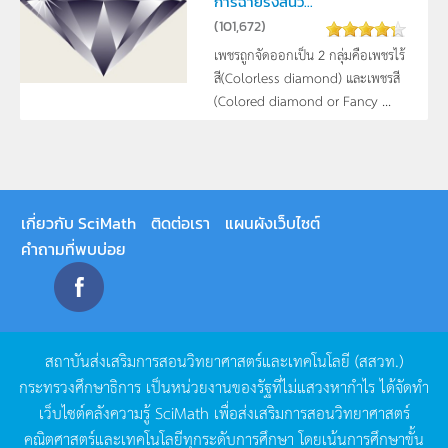
การฉายรังสีนิว...
(
101,672
)
เพชรถูกจัดออกเป็น 2 กลุ่มคือเพชรไร้
สี(Colorless diamond) และเพชรสี
(Colored diamond or Fancy ...
เกี่ยวกับ SciMath
ติดต่อเรา
แผนผังเว็บไซต์
คำถามที่พบบ่อย
สถาบันส่งเสริมการสอนวิทยาศาสตร์และเทคโนโลยี
(
สสวท
.)
กระทรวงศึกษาธิการ
เป็นหน่วยงานของรัฐที่ไม่แสวงหากำไร
ได้จัดทำ
เว็บไซต์คลังความรู้
SciMath
เพื่อส่งเสริมการสอนวิทยาศาสตร์
คณิตศาสตร์และเทคโนโลยีทุกระดับการศึกษา
โดยเน้นการศึกษาขั้น