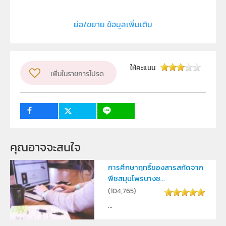
ลิขสิทธิ์
ย่อ/ขยาย ข้อมูลเพิ่มเติม
สถาบันส่งเสริมการสอนวิทยาศาสตร์และเทคโนโลยี
ผู้แต่ง หรือ เจ้าของผลงาน
นายนราธิป ช่วยวงศ์
กลุ่มเป้าหมาย
ให้คะแนน
เพิ่มในรายการโปรด
ครู, นักเรียน, บุคคลทั่วไป
คุณอาจจะสนใจ
การศึกษาฤทธิ์ของสารสกัดจาก
พืชสมุนไพรบางช...
(
104,765
)
...