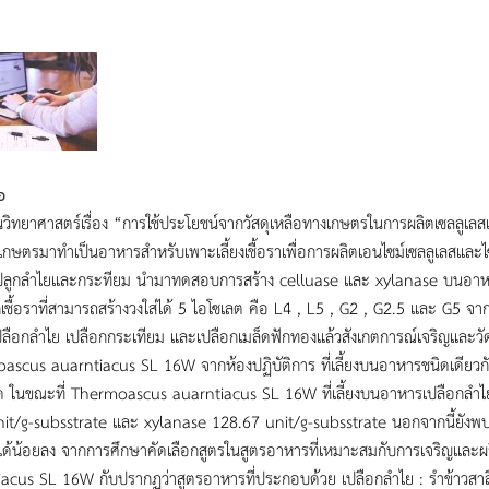
อ
วิทยาศาสตร์เรื่อง “การใช้ประโยชน์จากวัสดุเหลือทางเกษตรในการผลิตเซลลูเลสแล
กษตรมาทำเป็นอาหารสำหรับเพาะเลี้ยงเชื้อราเพื่อการผลิตเอนไซม์เซลลูเลสและไ
ารปลูกลำไยและกระทียม นำมาทดสอบการสร้าง celluase และ xylanase บนอาหา
กเชื้อราที่สามารถสร้างวงใส่ได้ 5 ไอโซเลต คือ L4 , L5 , G2 , G2.5 และ G5 จ
เปลือกลำไย เปลือกกระเทียม และเปลือกเมล็ดฟักทองแล้วสังเกตการณ์เจริญและว
scus auarntiacus SL 16W จากห้องปฏิบัติการ ที่เลี้ยงบนอาหารชนิดเดียวกัน 
ุด ในขณะที่ Thermoascus auarntiacus SL 16W ที่เลี้ยงบนอาหารเปลือกลำไยก็
it/g-subsstrate และ xylanase 128.67 unit/g-subsstrate นอกจากนี้ยังพบว่าน
ได้น้อยลง จากการศึกษาคัดเลือกสูตรในสูตรอาหารที่เหมาะสมกับการเจริญและผล
acus SL 16W กับปรากฏว่าสูตรอาหารที่ประกอบด้วย เปลือกลำไย : รำข้าวสาลี