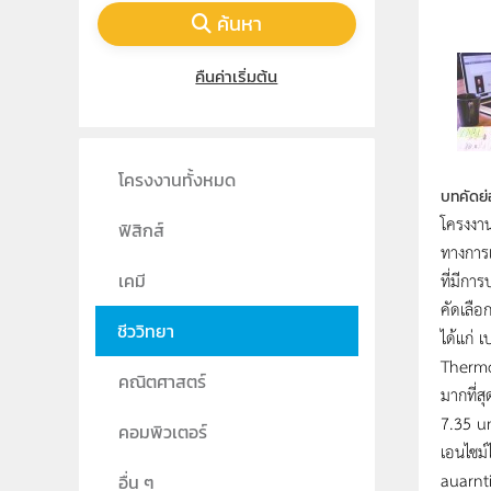
ค้นหา
คืนค่าเริ่มต้น
โครงงานทั้งหมด
บทคัดย่
โครงงาน
ฟิสิกส์
ทางการเ
ที่มีก
เคมี
คัดเลือ
ชีววิทยา
ได้แก่ 
Thermoa
คณิตศาสตร์
มากที่ส
7.35 un
คอมพิวเตอร์
เอนไซม์
auarnti
อื่น ๆ