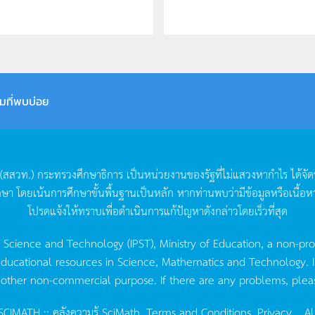
มที่พบบ่อย
(
สสวท
.)
กระทรวงศึกษาธิการ
เป็นหน่วยงานของรัฐที่ไม่แสวงหากำไร
ได้จั
กษา
โดยเน้นการศึกษาขั้นพื้นฐานเป็นหลัก
หากท่านพบว่ามีข้อมูลหรือเนื้อห
โปรดแจ้งให้ทราบเพื่อดำเนินการแก้ปัญหาดังกล่าวโดยเร็วที่สุด
g Science and Technology (IPST), Ministry of Education, a non-pro
ucational resources in Science, Mathematics and Technology. IPST 
 other non-commercial purpose. If there are any problems, plea
CIMATH :: คลังความรู้ SciMath.
Terms and Conditions.
Privacy.
, Al