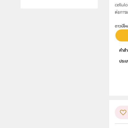
cellulo
ต่อการผ
ดาวน์โห
คำสำ
ประเ
ลิขสิท
ผู้แต
กลุ่ม