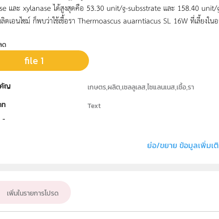
se และ xylanase ได้สูงสุดคือ 53.30 unit/g-subsstrate และ 158.40 unit/
ลิตเอนไซม์ ก็พบว่าใช้เชื้อรา Thermoascus auarntiacus SL 16W ที่เลี้ยงในอาห
ลด
file 1
คัญ
เกษตร,ผลิต,เซลลูเลส,ไซแลนเนส,เชื้อ,รา
ภท
Text
ธิ์
สถาบันส่งเสริมการสอนวิทยาศาสตร์และเทคโนโล
่ง หรือ เจ้าของผลงาน
นายพัฒนพงศ์ ทังสุนันท์
ย่อ/ขยาย ข้อมูลเพิ่มเต
เป้าหมาย
ครู, นักเรียน, บุคคลทั่วไป
เพิ่มในรายการโปรด