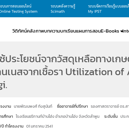
ระบบการสอบออนไลน์
ระบบคลังความรู้
ระบบจัดการเรียนรู้แบบออน
Online Testing System
Scimath
My IPST
วีดิทัศน์
คลังภาพ
บทความ
บทเรียน
แผนการสอน
E-Books
In
ช้ประโยชน์จากวัสดุเหลือทางเก
นเนสจากเชื้อรา Utilization of
i.
โครงงาน
นายพัฒนพงศ์ ทังสุนันท์
ชื่ออาจารย์ที่ปรึกษา
รองศาสตราจารย์ ดร.ส
ารศึกษา
โรงเรียนธรีกานท์บ้านโฮ่ง อำเภอบ้านโฮ่ง จังหวัดลำพูน
ระดับชั้น
ประก
น/ปี ทำโครงงาน
01 มกราคม 2541