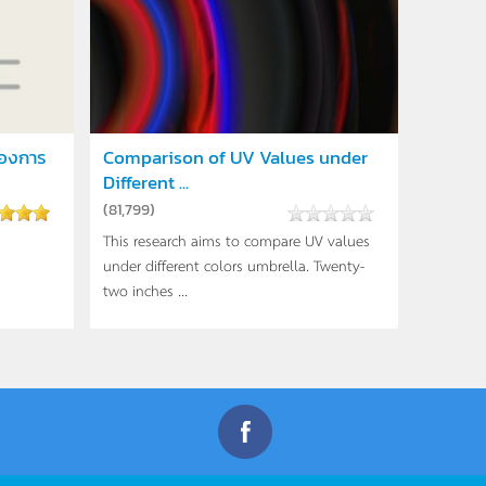
องการ
Comparison of UV Values under
Different ...
(
81,799
)
This research aims to compare UV values
under different colors umbrella. Twenty-
two inches ...