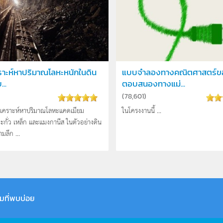
ราะห์หาปริมาณโลหะหนักในดิน
แบบจำลองทางคณิตศาสตร์ข
..
ตอบสนองทางแม่...
(
78,601
)
วิเคราะห์หาปริมาณโลหะแคดเมียม
ในโครงงานนี้ ...
กั่ว เหล็ก และแมงกานีส ในตัวอย่างดิน
ามลึก ...
มที่พบบ่อย