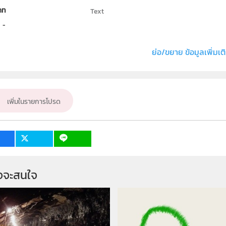
ภท
Text
ธิ์
สถาบันส่งเสริมการสอนวิทยาศาสตร์และเทคโนโล
่ง หรือ เจ้าของผลงาน
นางสาวสุชาวดี ประดิษฐ์
ย่อ/ขยาย ข้อมูลเพิ่มเต
เป้าหมาย
ครู, นักเรียน, บุคคลทั่วไป
เพิ่มในรายการโปรด
จจะสนใจ