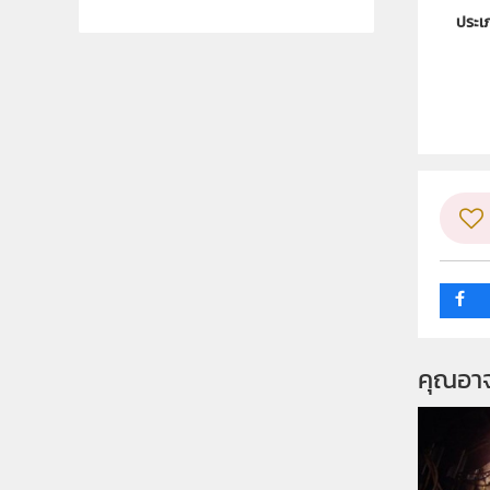
ประเ
ลิขสิท
ผู้แต
กลุ่ม
คุณอา