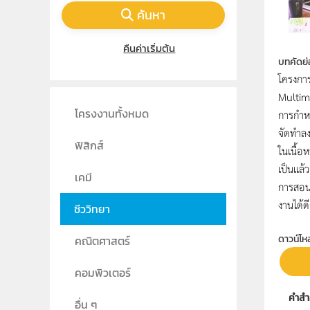
ค้นหา
คืนค่าเริ่มต้น
บทคัดย่
โครงกา
Multime
โครงงานทั้งหมด
การกำหน
จัดทำลงโ
ฟิสิกส์
ในเนื้อ
เป็นแล้
เคมี
การสอน 
งานได้ดี
ชีววิทยา
ดาวน์โห
คณิตศาสตร์
คอมพิวเตอร์
คำสำ
อื่น ๆ