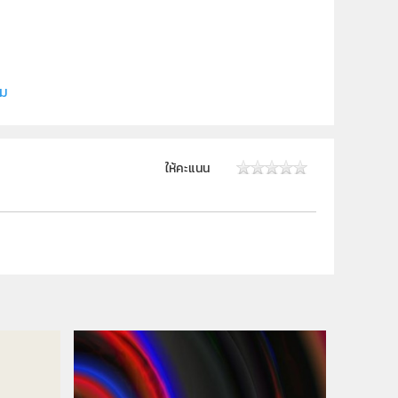
ยี
ิม
ให้คะแนน