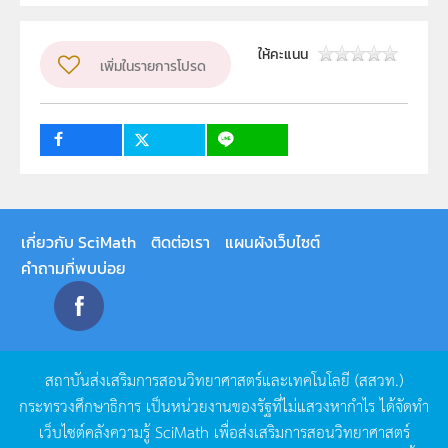
ผู้แต่ง หรือ เจ้าของผลงาน
สาขาเทคโนโลยี สสวท.
ให้คะแนน
เพิ่มในรายการโปรด
วิชา
เทคโนโลยี
ระดับชั้น
ม.6
กลุ่มเป้าหมาย
ครู
เกี่ยวกับ SciMath
ติดต่อเรา
แผนผังเว็บไซต์
คำถามที่พบบ่อย
สถาบันส่งเสริมการสอนวิทยาศาสตร์และเทคโนโลยี
(
สสวท
.)
กระทรวงศึกษาธิการ
เป็นหน่วยงานของรัฐที่ไม่แสวงหากำไร
ได้จัดทำ
เว็บไซต์คลังความรู้
SciMath
เพื่อส่งเสริมการสอนวิทยาศาสตร์