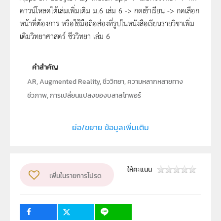
ดาวน์โหลดใต้เล่มเพิ่มเติม ม.6 เล่ม 6 -> กดเข้าเรียน -> กดเลือก
หน้าที่ต้องการ หรือใช้มือถือส่องที่รูปในหนังสือเรียนรายวิชาเพิ่ม
เติมวิทยาศาสตร์ ชีววิทยา เล่ม 6
คำสำคัญ
AR, Augmented Reality, ชีววิทยา, ความหลากหลายทาง
ชีวภาพ, การเปลี่ยนแปลงของบลาสโทพอร์
ประเภท
Software
ย่อ/ขยาย ข้อมูลเพิ่มเติม
ลิขสิทธิ์
สถาบันส่งเสริมการสอนวิทยาศาสตร์และเทคโนโลยี (สสวท.)
ผู้แต่ง หรือ เจ้าของผลงาน
ให้คะแนน
เพิ่มในรายการโปรด
สถาบันส่งเสริมการสอนวิทยาศาสตร์และเทคโนโลยี (สสวท.)
ระดับชั้น
ม.6
กลุ่มเป้าหมาย
นักเรียน