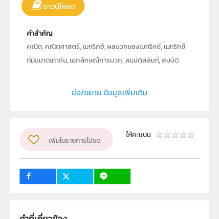
ดาวน์โหลด
คำสำคัญ
คณิต, คณิตศาสตร์, เมทริกซ์, ผลบวกของเมทริกซ์, เมทริกซ์
ที่มีขนาดเท่ากัน, เอกลักษณ์การบวก, สมบัติสลับที่, สมบัติ
การเปลี่ยนกลุ่ม, ตัวผกผันการบวก, การบวกเมทริกซ์, เครื่อง
คิดเลขวิทยาศาตร์, เครื่องคำนวณวิทยาศาสตร์
ย่อ/ขยาย ข้อมูลเพิ่มเติม
ประเภท
Text
ลิขสิทธิ์
ให้คะแนน
คาสิโอ มาร์เก็ตติ้ง (ประเทศไทย)
เพิ่มในรายการโปรด
ผู้แต่ง หรือ เจ้าของผลงาน
นายจำเริญ อนันตธรรมรส
วิชา
คณิตศาสตร์
ระดับชั้น
ม.5
คำที่เกี่ยวข้อง