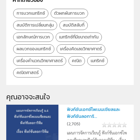
กลุ่มเป้าหมาย
ครู
การบวกเมทริกซ์
ตัวผกผันการบวก
สมบัติการเปลี่ยนกลุ่ม
สมบัติสลับที่
เอกลักษณ์การบวก
เมทริกซ์ที่มีขนาดเท่ากัน
ผลบวกของเมทริกซ์
เครื่องคิดเลขวิทยาศาตร์
เครื่องคำนวณวิทยาศาสตร์
คณิต
เมทริกซ์
คณิตศาสตร์
คุณอาจจะสนใจ
ฟังก์ชันเอกซ์โพเนนเชียลและ
ฟังก์ชันลอการิ...
(
2,705
)
แผนการจัดการเรียนรู้ ฟังก์ชันเอกซ์โพ
เนนเชียลและฟังก์ชันลอการิทึม : เรื่อง