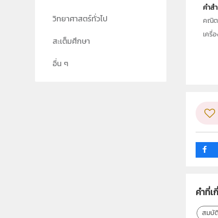
คำสำ
วิทยาศาสตร์ทั่วไป
คณิต,
เครื
สะเต็มศึกษา
ประเ
อื่น ๆ
ลิขสิท
ผู้แต
วิชา
ระดับช
กลุ่ม
คำที่เก
สมบัต