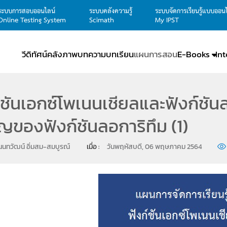
ระบบการสอบออนไลน์
ระบบคลังความรู้
ระบบจัดการเรียนรู้แบบออน
Online Testing System
Scimath
My IPST
วีดิทัศน์
คลังภาพ
บทความ
บทเรียน
แผนการสอน
E-Books
In
์ชันเอกซ์โพเนนเชียลและฟังก์ชันลอก
ญของฟังก์ชันลอการิทึม (1)
นทวัฒน์ อิ่มสม-สมบูรณ์
เมื่อ : 
วันพฤหัสบดี, 06 พฤษภาคม 2564