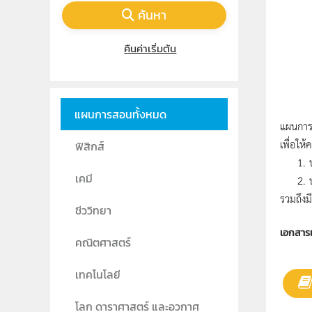
ค้นหา
คืนค่าเริ่มต้น
แผนการสอนทั้งหมด
แผนการจั
เพื่อให
ฟิสิกส์
1. นัก
เคมี
2. นัก
รวมถึงม
ชีววิทยา
เอกสาร
คณิตศาสตร์
เทคโนโลยี
โลก ดาราศาสตร์ และอวกาศ