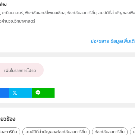
คัญ
 คณิตศาสตร์, ฟังก์ชันเอกซ์โพเนนเชียล, ฟังก์ชันลอการิทึม, สมบัติที่สำคัญของฟังก
่องคำนวณวิทยาศาสตร์
ภท
Text
ย่อ/ขยาย ข้อมูลเพิ่มเต
ธิ์
คาสิโอ มาร์เก็ตติ้ง (ประเทศไทย)
่ง หรือ เจ้าของผลงาน
นายนนทวัฒน์ อิ่มสม-สมบูรณ์
คณิตศาสตร์
เพิ่มในรายการโปรด
ั้น
ม.4
เป้าหมาย
ครู
ี่ยวข้อง
ิลอการิทึม
สมบัติที่สำคัญของฟังก์ชันลอการิทึม
ฟังก์ชันลอการิทึม