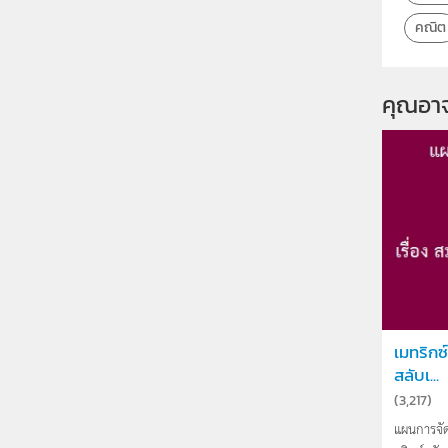
คณิต
คุณอา
เมทริกซ์
สลับเ...
(
3,217
)
แผนการจัดก