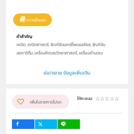
ดาวน์โหลด
คำสำคัญ
คณิต, คณิตศาสตร์, ฟังก์ชันเอกซ์โพเนนเชียล, ฟังก์ชัน
ลอการิทึม, เครื่องคิดเลขวิทยาศาสตร์, เครื่องคำนวณ
วิทยาศาสตร์
ย่อ/ขยาย ข้อมูลเพิ่มเติม
ประเภท
Text
ลิขสิทธิ์
คาสิโอ มาร์เก็ตติ้ง (ประเทศไทย)
ให้คะแนน
เพิ่มในรายการโปรด
ผู้แต่ง หรือ เจ้าของผลงาน
นายนนทวัฒน์ อิ่มสม-สมบูรณ์
วิชา
คณิตศาสตร์
ระดับชั้น
ม.4