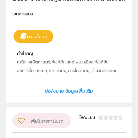
เอกสารแนบ
ดาวน์โหลด
คำสำคัญ
คณิต, คณิตศาสตร์, ฟังก์ชันเอกซ์โพเนนเชียล, ฟังก์ชัน
ลอการิทึม, กรณฑ์, การเท่ากัน, การไม่เท่ากัน, จำนวนตรรกยะ,
เครื่องคิดเลขวิทยาศาสตร์, เครื่องคำนวณวิทยาศาสตร์
ย่อ/ขยาย ข้อมูลเพิ่มเติม
ประเภท
Text
ลิขสิทธิ์
คาสิโอ มาร์เก็ตติ้ง (ประเทศไทย)
ให้คะแนน
เพิ่มในรายการโปรด
ผู้แต่ง หรือ เจ้าของผลงาน
นายนนทวัฒน์ อิ่มสม-สมบูรณ์