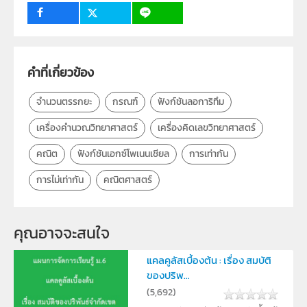
วิชา
คณิตศาสตร์
ระดับชั้น
ม.4
กลุ่มเป้าหมาย
ครู
คำที่เกี่ยวข้อง
จำนวนตรรกยะ
กรณฑ์
ฟังก์ชันลอการิทึม
เครื่องคำนวณวิทยาศาสตร์
เครื่องคิดเลขวิทยาศาสตร์
คณิต
ฟังก์ชันเอกซ์โพเนนเชียล
การเท่ากัน
การไม่เท่ากัน
คณิตศาสตร์
คุณอาจจะสนใจ
แคลคูลัสเบื้องต้น : เรื่อง สมบัติ
ของปริพ...
(
5,692
)