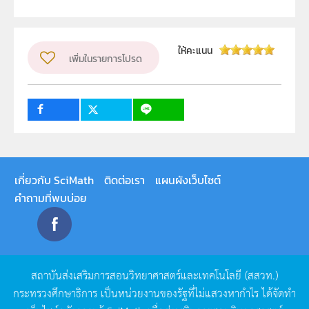
สถาบันส่งเสริมการสอนวิทยาศาสตร์และเทคโนโลยี (สสวท.)
ผู้แต่ง หรือ เจ้าของผลงาน
ให้คะแนน
เพิ่มในรายการโปรด
ฝ่ายบริหารเครือข่ายและพัฒนาครู
วิชา
อื่น ๆ
ระดับชั้น
ป.4, ป.5, ป.6
กลุ่มเป้าหมาย
ครู
เกี่ยวกับ SciMath
ติดต่อเรา
แผนผังเว็บไซต์
คำถามที่พบบ่อย
สถาบันส่งเสริมการสอนวิทยาศาสตร์และเทคโนโลยี
(
สสวท
.)
กระทรวงศึกษาธิการ
เป็นหน่วยงานของรัฐที่ไม่แสวงหากำไร
ได้จัดทำ