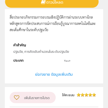
ดาวน์โหลด
สื่อประกอบกิจกรรมการอบรมเชิงปฏิบัติการผ่านระบบทางไกล
หลักสูตรการจัดประสบการณ์การเรียนรู้บูรณาการเทคโนโลยีและ
สะเต็มศึกษาในระดับปฐมวัย
คำสำคัญ
ปฐมวัย, การคิดเชิงคำนวณในระดับปฐมวัย
ประเภท
Text
ลิขสิทธิ์
ย่อ/ขยาย ข้อมูลเพิ่มเติม
สถาบันส่งเสริมการสอนวิทยาศาสตร์และเทคโนโลยี (สสวท.)
ผู้แต่ง หรือ เจ้าของผลงาน
สาขาวิทยาศาสตร์ภาคบังคับ
ให้คะแนน
เพิ่มในรายการโปรด
วิชา
บูรณาการศาสตร์