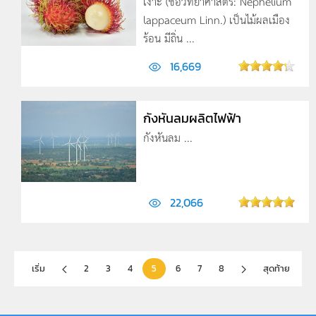
เงาะ (ชื่อวิทยาศาสตร์: Nephelium
lappaceum Linn.) เป็นไม้ผลเมือง
ร้อน มีถิ่น ...
16,669
กังหันลมผลิตไฟฟ้า
กังหันลม ...
22,066
เริ่ม
2
3
4
5
6
7
8
สุดท้าย