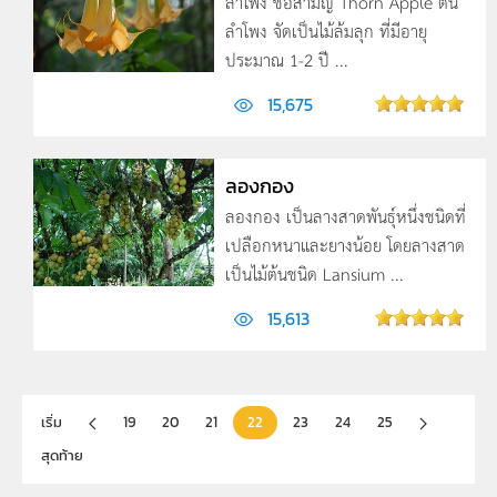
ลำโพง ชื่อสามัญ Thorn Apple ต้น
ลำโพง จัดเป็นไม้ล้มลุก ที่มีอายุ
ประมาณ 1-2 ปี ...
15,675
ลองกอง
ลองกอง เป็นลางสาดพันธุ์หนึ่งชนิดที่
เปลือกหนาและยางน้อย โดยลางสาด
เป็นไม้ต้นชนิด Lansium ...
15,613
เริ่ม
19
20
21
22
23
24
25
สุดท้าย