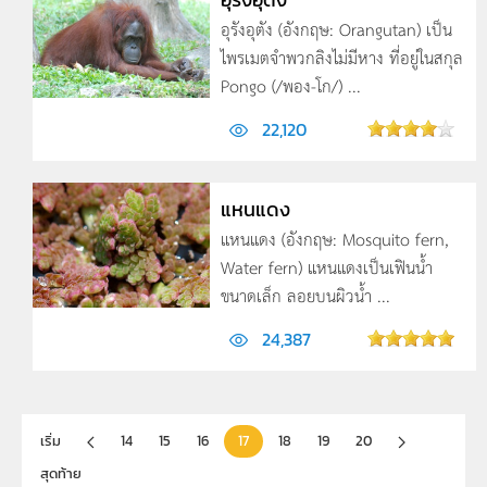
อุรังอุตัง (อังกฤษ: Orangutan) เป็น
ไพรเมตจำพวกลิงไม่มีหาง ที่อยู่ในสกุล
Pongo (/พอง-โก/) ...
22,120
แหนแดง
แหนแดง (อังกฤษ: Mosquito fern,
Water fern) แหนแดงเป็นเฟินน้ำ
ขนาดเล็ก ลอยบนผิวน้ำ ...
24,387
เริ่ม
14
15
16
17
18
19
20
สุดท้าย