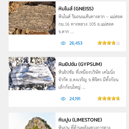
หินไนส์ (GNEISS)
หินไนส์ ริมถนนเส้นทางตาก – แม่สอด
กม.16 ทางหลวง 105 อ.แม่สอด
จ.ตาก ...
26,453
หินยิปซัม (GYPSUM)
หินยิปซัม ที่เหมืองบริษัท เคไมนิ่ง
จำกัด อ.ดงเจริญ จ.พิจิตร มีทั้งก้อน
เล็กก้อนใหญ่ ...
24,191
หินปูน (LIMESTONE)
หินปูน ที่ด้านหลังแขวงการทาง