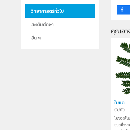
กลุ่ม
วิทยาศาสตร์ทั่วไป
สะเต็มศึกษา
คุณอา
อื่น ๆ
ใบแค
(
3,811
)
ใบของต้น
ย่อยมีขนา