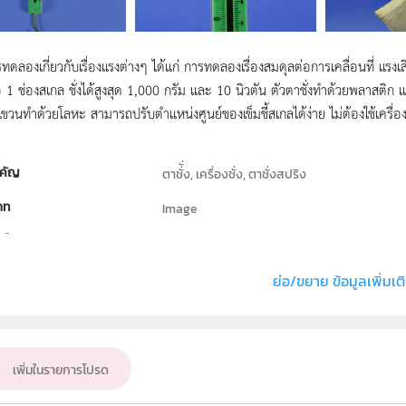
รทดลองเกี่ยวกับเรื่องแรงต่างๆ ได้แก่ การทดลองเรื่องสมดุลต่อการเคลื่อนที่ แร
อ 1 ช่องสเกล ชั่งได้สูงสุด 1,000 กรัม และ 10 นิวตัน ตัวตาชั่งทำด้วยพลาสติก
ขวนทำด้วยโลหะ สามารถปรับตำแหน่งศูนย์ของเข็มชี้สเกลได้ง่าย ไม่ต้องใช้เครื่อ
คัญ
ตาชั่ั่ง, เครื่องชั่ง, ตาชั่งสปริง
ภท
Image
ธิ์
สถาบันส่งเสริมการสอนวิทยาศาสตร์และเทคโนโลย
่ง หรือ เจ้าของผลงาน
มาเนตร์ กอบน้ำเพ็ชร และ จิโรภาส โชติฉัตรชัย
ย่อ/ขยาย ข้อมูลเพิ่มเต
บบไฟล์
.jpeg
วิทยาศาสตร์ทั่วไป
เพิ่มในรายการโปรด
ั้น
ปฐมวัย, ป.1, ป.2, ป.3, ป.4, ป.5, ป.6, ม.1, ม.2, ม.3, 