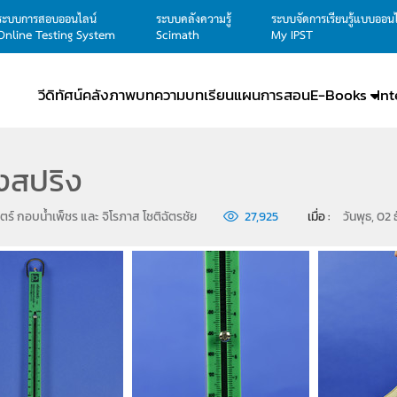
ระบบการสอบออนไลน์
ระบบคลังความรู้
ระบบจัดการเรียนรู้แบบออน
Online Testing System
Scimath
My IPST
วีดิทัศน์
คลังภาพ
บทความ
บทเรียน
แผนการสอน
E-Books
In
่งสปริง
ตร์ กอบน้ำเพ็ชร และ จิโรภาส โชติฉัตรชัย
27,925
เมื่อ : 
วันพุธ, 02