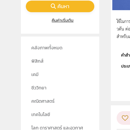
ค้นหา
คืนค่าเริ่มต้น
ใช้ในกา
วตัน ต่
สำหรับแ
คลังภาพทั้งหมด
คำสำ
ฟิสิกส์
ประเ
เคมี
ลิขสิท
ชีววิทยา
ผู้แต
รูปแ
คณิตศาสตร์
วิชา
เทคโนโลยี
ระดับช
โลก ดาราศาสตร์ และอวกาศ