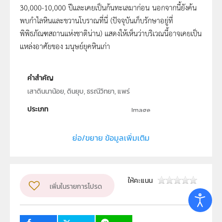
30,000-10,000 ปีและเคยเป็นก้นทะเลมาก่อน นอกจากนี้ยังค้น
พบกำไลหินและขวานโบราณที่นี่ (ปัจจุบันเก็บรักษาอยู่ที่
พิพิธภัณฑสถานแห่งชาติน่าน) แสดงให้เห็นว่าบริเวณนี้อาจเคยเป็น
แหล่งอาศัยของ มนุษย์ยุคหินเก่า
คำสำคัญ
เสาดินนาน้อย, ดินยุบ, ธรณีวิทยา, แพร่
ประเภท
Image
ลิขสิทธิ์
ย่อ/ขยาย ข้อมูลเพิ่มเติม
สถาบันส่งเสริมการสอนวิทยาศาสตร์และเทคโนโลยี (สสวท.)
ผู้แต่ง หรือ เจ้าของผลงาน
มาเนตร์ กอบน้ำเพ็ชร และ จิโรภาส โชติฉัตรชัย
ให้คะแนน
เพิ่มในรายการโปรด
วิชา
โลก ดาราศาสตร์ และอวกาศ