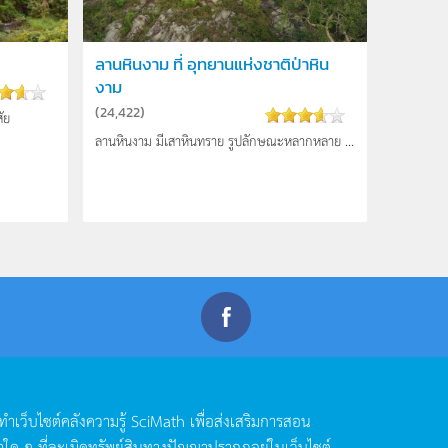
ลานหินงาม ที่ อุทยานแห่งชาติป่าหิน
งาม
(
24,422
)
ัย
ลานหินงาม มีเสาหินทราย รูปลักษณะหลากหลาย ...
ดทำเว็บไซต์คลังความรู้
SciMath
เพื่อส่งเสริมการสอน
าใด
ๆ
ที่ละเมิดทรัพย์สินทางปัญญาปรากฏอยู่ในเว็บไซต์