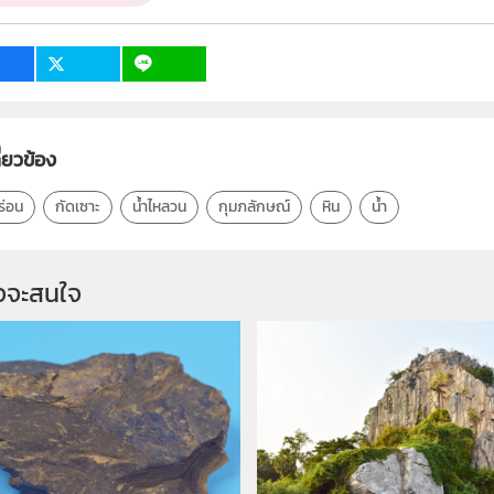
1
ี่ยวข้อง
ร่อน
กัดเซาะ
น้ำไหลวน
กุมภลักษณ์
หิน
น้ำ
จจะสนใจ