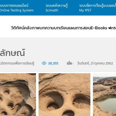
ระบบการสอบออนไลน์
ระบบคลังความรู้
ระบบจัดการเรียนรู้แบบออน
Online Testing System
Scimath
My IPST
วีดิทัศน์
คลังภาพ
บทความ
บทเรียน
แผนการสอน
E-Books
In
ลักษณ์
นวัตกกรมเพื่อการเรียนรู้
38,355
เมื่อ : 
วันจันทร์, 21 ตุลาคม 2562