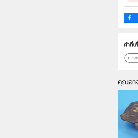
คำที่เก
การก
คุณอา