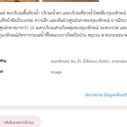
ษณ์ พบบริเวณพื้นท้องน้ำ บริเวณน้ำตก และบริเวณที่ทางน้ำไหลเชี่ยวกุมภลักษณ
้นที่หน้าตัดเป็นวงกลม ความลึก และเส้นผ่านศูนย์กลางของกุมภลักษณ์ อาจมีขนา
านศูนย์กลางมากกว่า 10 เมตรบริเวณส่วนก้นหลุมของกุมภลักษณ์ จะพบกรวด แล
กุมภลักษณ์เกิดจากกระแสน้ำที่ไหลแบบการไหลปั่นป่วน หมุนวน พาตะกอนขนาด 
คัญ
กุมภลักษณ์, หิน, น้ำ, น้ำไหลวน, กัดเซาะ, การกร่อน
ภท
Image
ธิ์
สถาบันส่งเสริมการสอนวิทยาศาสตร์และเทคโนโลย
่ง หรือ เจ้าของผลงาน
ฝ่ายนวัตกกรมเพื่อการเรียนรู้
ย่อ/ขยาย ข้อมูลเพิ่มเต
โลก ดาราศาสตร์ และอวกาศ
ั้น
ม.2
เพิ่มในรายการโปรด
เป้าหมาย
ครู, นักเรียน, บุคคลทั่วไป