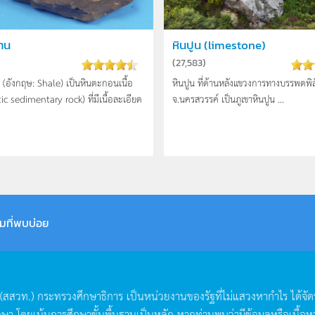
าน
หินปูน (limestone)
(
27,583
)
 (อังกฤษ: Shale) เป็นหินตะกอนเนื้อ
หินปูน ที่ด้านหลังแขวงการทางบรรพตพิส
tic sedimentary rock) ที่มีเนื้อละเอียด
จ.นครสวรรค์ เป็นภูเขาหินปูน ...
มที่พบบ่อย
(
สสวท
.)
กระทรวงศึกษาธิการ
เป็นหน่วยงานของรัฐที่ไม่แสวงหากำไร
ได้จั
กษา
โดยเน้นการศึกษาขั้นพื้นฐานเป็นหลัก
หากท่านพบว่ามีข้อมูลหรือเนื้อห