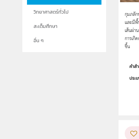
วิทยาศาสตร์ทั่วไป
กุมภลัก
และมีพื
สะเต็มศึกษา
เส้นผ่
การเกิด
อื่น ๆ
ขึ้น
คำสำ
ประเ
ลิขสิท
ผู้แต
วิชา
ระดับช
กลุ่ม