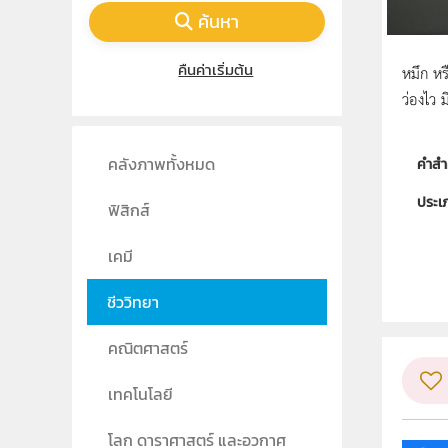
ค้นหา
คืนค่าเริ่มต้น
หมึก หร
ว่องไว 
คลังภาพทั้งหมด
คำสำ
ประเ
ฟิสิกส์
ลิขสิท
เคมี
ผู้แต
ชีววิทยา
วิชา
คณิตศาสตร์
ระดับช
เทคโนโลยี
กลุ่ม
โลก ดาราศาสตร์ และอวกาศ