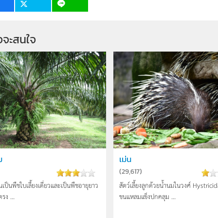
จจะสนใจ
ม
เม่น
(
29,617
)
นเป็นพืชใบเลี้ยงเดี่ยวและเป็นพืชอายุยาว
สัตว์เลี้ยงลูกด้วยน้ำนมในวงศ์ Hystrici
ตรง ...
ขนแหลมแข็งปกคลุม ...