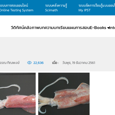
ระบบการสอบออนไลน์
ระบบคลังความรู้
ระบบจัดการเรียนรู้แบบออน
Online Testing System
Scimath
My IPST
วีดิทัศน์
คลังภาพ
บทความ
บทเรียน
แผนการสอน
E-Books
In
รรณ ทิณพงษ์
22,636
เมื่อ : 
วันพุธ, 19 ธันวาคม 2561