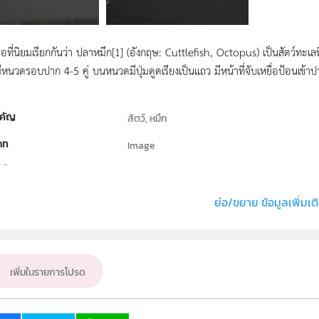
ือที่นิยมเรียกกันว่า ปลาหมึก[1] (อังกฤษ: Cuttlefish, Octopus) เป็นสัตว์ทะเลที่
มีหนวดรอบปาก 4-5 คู่ บนหนวดมีปุ่มดูดเรียงเป็นแถว มีหน้าที่จับเหยื่อป้อนเข้า
คัญ
สัตว์, หมึก
ภท
Image
ธิ์
สถาบันส่งเสริมการสอนวิทยาศาสตร์และเทคโนโลย
่ง หรือ เจ้าของผลงาน
วรพรรณ ทิณพงษ์
ย่อ/ขยาย ข้อมูลเพิ่มเต
ชีววิทยา
ั้น
ป.1, ป.2, ป.3, ป.4, ป.5, ป.6, ม.1, ม.2, ม.3, ม.4, ม.5,
เพิ่มในรายการโปรด
เป้าหมาย
บุคคลทั่วไป