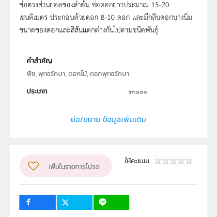
ช่อตรงส่วนยอดของลำต้น ช่อดอกยาวประมาณ 15-20
เซนติเมตร ประกอบด้วยดอก 8-10 ดอก และมีกลีบดอกบางนิ่ม
ขนาดของดอกและสีสันแตกต่างกันไปตามชนิดพันธุ์
คำสำคัญ
พืช, พุทธรักษา, ดอกไม้, ดอกพุทธรักษา
ประเภท
Image
ลิขสิทธิ์
ย่อ/ขยาย ข้อมูลเพิ่มเติม
สถาบันส่งเสริมการสอนวิทยาศาสตร์และเทคโนโลยี (สสวท.)
ผู้แต่ง หรือ เจ้าของผลงาน
วรพรรณ ทิณพงษ์
ระดับชั้น
ให้คะแนน
เพิ่มในรายการโปรด
ป.1, ป.2, ป.3, ป.4, ป.5, ป.6, ม.1, ม.2, ม.3, ม.4, ม.5, ม.6
กลุ่มเป้าหมาย
บุคคลทั่วไป