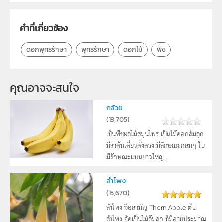
คำที่เกี่ยวข้อง
ดอกพุทธรักษา
พุทธรักษา
ดอกไม้
พืช
คุณอาจจะสนใจ
กล้วย
(
18,705
)
เป็นพืชผลไม้สมุนไพร เป็นไม้ดอกล้มลุก
มีลำต้นเดี่ยวตั้งตรง มีลักษณะกลมๆ ใบ
มีลักษณะแบนยาวใหญ่ ...
ลำโพง
(
15,670
)
ลำโพง ชื่อสามัญ Thorn Apple ต้น
ลำโพง จัดเป็นไม้ล้มลุก ที่มีอายุประมาณ